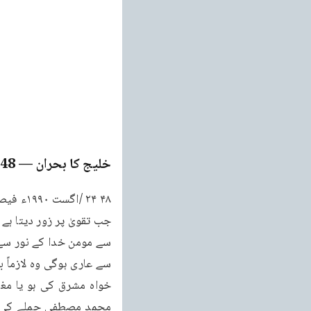
خلیج کا بحران
— Page
48