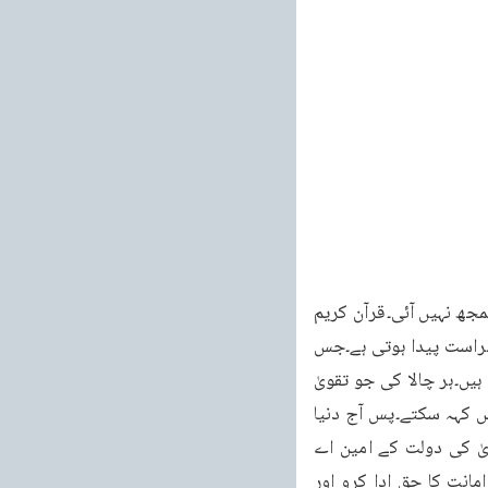
۴۸ ۲۴ /اگست ۱۹۹۰ء فیصلوں کے لئے۔پس عقل کل کا تقویٰ سے تعلق ہے یہ بات دنیا کو آج تک سمجھ نہیں آئی۔قرآن کریم 
جب تقویٰ پر زور دیتا ہے تو پاگل ملائیت پر زور نہیں دیتا۔ایسے تقویٰ پر زور دیتا ہے جس سے فراست پیدا ہوتی ہے۔جس 
سے مومن خدا کے نور سے دیکھنے لگتا ہے اور عقل کل اور تقوئی دراصل ایک ہی چیز کے دو نام ہیں۔ہر چالا کی جو تقویٰ 
سے عاری ہوگی وہ لازماً بالآخر نا کامی پر منتج ہوگی۔اسے چالا کی کہہ سکتے ہیں اسے عقل نہیں کہہ سکتے۔پس آج دنیا 
خواہ مشرق کی ہو یا مغرب کی ہو ، عقل کل سے عاری ہے کیونکہ تقویٰ سے عاری ہے اور تقویٰ کی دولت کے امین اے 
محمد مصطفی حملے کی جماعت ! اے مسیح محمدی کی جماعت! تمہیں بنایا گیا ہے۔پس اس امانت کا حق ادا کرو اور 