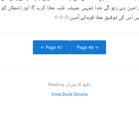
 ہمیں اس کی توفیق عطا فرمائے۔آمین۔☆☆☆
← Page
47
Page
49
→
خلیج کا بحران
Reading:
View Book Details