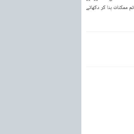
جب تک تم اس امانت کے امین بنے رہو گے خدا تمہیں ہمیشہ غلبہ عطا کرے گا اور ناممکن کو تم ممکنات بنا کر دکھاتے 