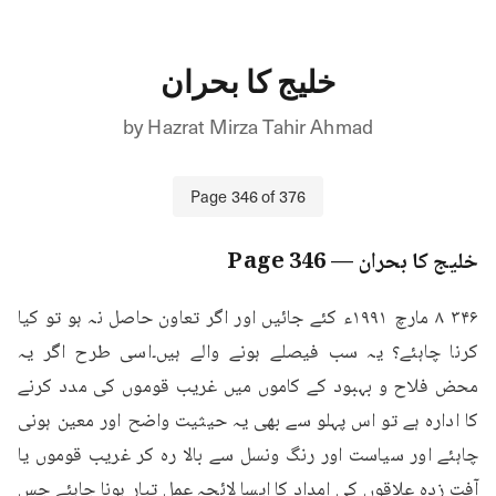
خلیج کا بحران
by
Hazrat Mirza Tahir Ahmad
Page
346
of
376
خلیج کا بحران
— Page
346
۳۴۶ ۸ مارچ ۱۹۹۱ء کئے جائیں اور اگر تعاون حاصل نہ ہو تو کیا 
کرنا چاہئے؟ یہ سب فیصلے ہونے والے ہیں۔اسی طرح اگر یہ 
محض فلاح و بہبود کے کاموں میں غریب قوموں کی مدد کرنے 
کا ادارہ ہے تو اس پہلو سے بھی یہ حیثیت واضح اور معین ہونی 
چاہئے اور سیاست اور رنگ ونسل سے بالا رہ کر غریب قوموں یا 
آفت زدہ علاقوں کی امداد کا ایسا لائحہ عمل تیار ہونا چاہئے جس 