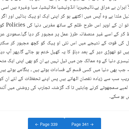
 ہو سکے۔
← Page
339
Page
341
→