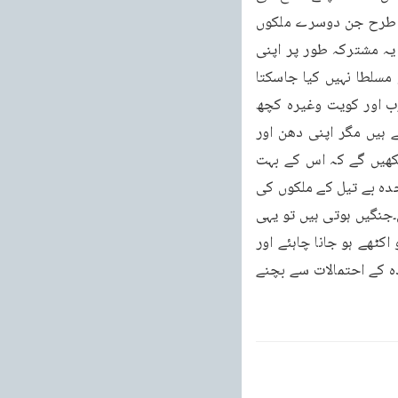
خاطر نیا اتحاد کریں۔مثلاً ایران ہے عراق ہے۔نائیجیریا انڈونیشیا ملائیشیا، سبا وغیرہ ہیں اسی طرح جن دوسرے ملکوں 
میں جہاں کسی حد تک تیل ملتا ہے وہ آپس میں اکٹھے ہو کر اپنی ایک او پیک بنائیں اور اگر یہ مشترکہ طور پر اپنی 
Policies طے کریں گے تو ان کے اوپر اس طرح ظلم کے ساتھ مغربی دنیا کی Policies کو مسلطا نہیں کیا جاسکتا 
جس طرح عراق پر مسلط کر کے اسے غیر منصفانہ طرز عمل پر مجبور کر دیا گیا۔سعودی عرب اور کویت وغیرہ کچھ 
عرصے تک اپنی زیادہ تیل کی قوت کے نتیجے میں اس نئی او پیک کو کچھ مجبور کر سکتے ہیں مگر اپنی دھن اور 
اصولوں پر اگر یہ قائم رہیں تو تھوڑی دیر کے بعد دباؤ کا یہ کھیل ختم ہو جائے گا۔پھر آپ دیکھیں گے کہ اس کے بہت 
مفید نتائج ظاہر ہوں گے۔تیسری دنیا کے وہ ممالک جن میں تیل نہیں ہے ان کو بھی اپنی ایک متحدہ بے تیل کے ملکوں کی 
انجمن بنانی چاہئے کیونکہ جب بھی دنیا میں کسی قسم کے فسادات ہوتے ہیں ، ہنگامے ہوتے ہیں۔جنگیں ہوتی ہیں تو یہی 
بیچارے ممالک ہیں جو غریب سب سے زیادہ نقصان اٹھاتے ہیں پس اپنے تحفظات کے لئے ان کو اکٹھے ہو جانا چاہئے اور 
تیل والے ملکوں سے کچھ لمبے سمجھوتے کرنے چاہئیں تا کہ گزشتہ تجارب کی روشنی میں آئندہ کے احتمالات سے بچنے 