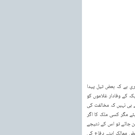
۳۴۰ تیل پیدا کرنے والے ممالک کی نئی تنظیم کی ضرورت ۸ مارچ ۱۹۹۱ء اسی طرح یہ ضروری ہے کہ بعض تیل پیدا 
کرنے والے ملک بھی ایک نئی او پیک (Opec) کی بنیاد ڈالیں یعنی ایسی او پیک جس میں امریکہ کے وفادار غلاموں کو 
شامل نہ کیا جائے۔امریکہ سے تعاون کرنے والے بے شک شامل کئے جائیں کیونکہ ہمارا اصول یہ ہے ہی نہیں کہ مخالفت کی 
خاطر کوئی اتحاد قائم کئے جائیں۔قرآن نے کہیں اس کا ذکر نہیں فرمایا۔اتحاد نیکی پر ہونا چاہئے مگر کسی ملک کا اگر 
بڑی طاقتوں کے ساتھ بے اصولی پر اتحاد ہو چکا ہو اور ان کا یہ اتحاد قیام عدل کے لئے خطرہ بن جائے تو اس کے نتیجے 
میں غریب ممالک کے مفادات قربان کر دیئے جاتے ہیں پس لازم ہے کہ تیل پیدا کرنے والے بعض ممالک اپنے دفاع کی 