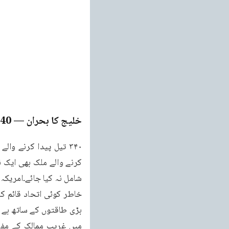
خلیج کا بحران
— Page
340