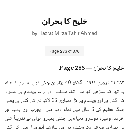
خلیج کا بحران
by
Hazrat Mirza Tahir Ahmad
Page
283
of
376
خلیج کا بحران
— Page
283
۲۸۳ ۲۲ فروری ۱۹۹۱ء 5لاکھ 40 ہزار بن چکی تھی۔بمباری کا عالم 
یہ تھا کہ ساڑھے آٹھ سال تک مسلسل دن رات ویٹنام پر بمباری 
کی گئی ہے اور ویٹنام پر کل بمباری 25 لاکھ ٹن کی گئی ہے یعنی 
جنگ عظیم کے 6 سال میں تمام دنیا میں ، یورپ اور ایشیا اور 
افریقہ وغیرہ دوسری دنیا میں جتنی بمباری ہوئی ہے تقریباً اتنی 
ہی بمباری صرف ایک ویٹنام پر اس ساڑھے آٹھ سال میں کی گئی 