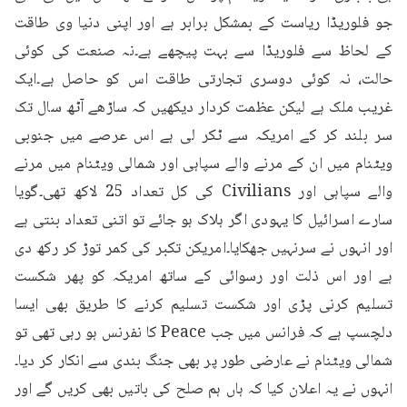
جو فلوریڈا ریاست کے بمشکل برابر ہے اور اپنی دنیا وی طاقت 
کے لحاظ سے فلوریڈا سے بہت پیچھے ہے۔نہ صنعت کی کوئی 
حالت، نہ کوئی دوسری تجارتی طاقت اس کو حاصل ہے۔ایک 
غریب ملک ہے لیکن عظمت کردار دیکھیں کہ ساڑھے آٹھ سال تک 
سر بلند کر کے امریکہ سے ٹکر لی ہے اس عرصے میں جنوبی 
ویٹنام میں ان کے مرنے والے سپاہی اور شمالی ویٹنام میں مرنے 
والے سپاہی اور Civilians کی کل تعداد 25 لاکھ تھی۔گویا 
سارے اسرائیل کا یہودی اگر ہلاک ہو جائے تو اتنی تعداد بنتی ہے 
اور انہوں نے سرنہیں جھکایا۔امریکن تکبر کی کمر توڑ کر رکھ دی 
ہے اور اس ذلت اور رسوائی کے ساتھ امریکہ کو پھر شکست 
تسلیم کرنی پڑی اور شکست تسلیم کرنے کا طریق بھی ایسا 
دلچسپ ہے کہ فرانس میں جب Peace کا نفرنس ہو رہی تھی تو 
شمالی ویٹنام نے عارضی طور پر بھی جنگ بندی سے انکار کر دیا۔
انہوں نے یہ اعلان کیا کہ ہاں ہم صلح کی باتیں بھی کریں گے اور 