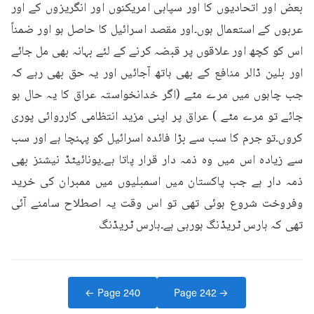
بعض اور اتحادیوں کا اور سپاہی امریکنوں اور انگریزوں کے اور 
عربوں کے استعمال ہوں۔اور مقصد اسرائیل کا حاصل ہو اور ضمناً 
اس کو کچھ اور علاقوں پر قبضہ کرنے کے لئے بہانہ بھی مل جائے 
اور بلین ڈالر منافع کے بھی ہاتھ آجائیں اور یہ حق بھی رہے کہ 
جب چاہوں میں مرے مٹے (اگر خدانخواستہ عراق کا یہ حال ہو 
جائے تو مرے مٹے ) عراق پر اپنی مزید انتظامی کارروائی پوری 
کروں۔تو جرم کا سب سے بڑا فائدہ اسرائیل کو پہنچا ہے اور سب 
سے زیادہ اس میں وہ ذمہ دار قرار پاتا ہے۔یونائیٹڈ نیشنز بھی 
ذمہ دار ہے جب پاکستان میں اسمبلیوں میں ممبران کی خرید 
وفروخت شروع ہوئی تھی تو اس وقت یہ اصطلاح سامنے آئی 
تھی کہ ہارس ٹریڈنگ ہورہی ہے۔ہارس ٹریڈنگ
← Page
240
Page
242
→