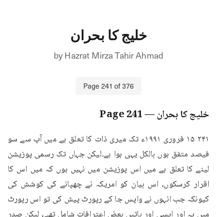
خلیج کا بحران
by
Hazrat Mirza Tahir Ahmad
Page
241
of
376
خلیج کا بحران
— Page
241
۲۴۱ ۱۵ فروری ۱۹۹۱ء تک میری ذات کا تعلق ہے میں آپ سے سو 
فیصد متفق ہوں بالکل یہی ہوا ہے۔لیکن جہاں تک رسمی پوزیشن 
لینے کا تعلق ہے میں اس پوزیشن میں نہیں ہوں کہ میں اس کا 
اقرار کرسکوں، اس بیان کو امریکہ نے چھپانے کی کوشش کی 
کیونکہ جب انہوں نے واپس جا کے رپورٹ پیش کی تو اس رپورٹ 
میں یہ اور ایسی اور باتیں بعض اعترافات شامل تھے، لیکن صدر 