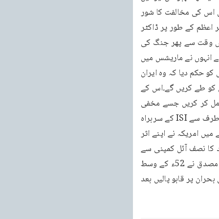
آئل کمپنی کو قومیانے کا فیصلہ ایرانی مفاد کے سخت خلاف ہوگا اس پر ایک دم پارلیمنٹ میں اس کی مخالفت کا شور 
اٹھا اور دوسرے دن یا تھوڑی دیر کے بعد ہی اسے نماز پڑھتے ہوئے گولی ماردی گئی اور نئے وزیر اعظم کے طور پر ڈاکٹر 
مصدق کا انتخاب ہوا۔ڈاکٹر مصدق چونکہ پوری طرح ایرانی مفادات کے وفادار تھے اس لئے اس وقت سے پھر جنگ کی 
گھنٹی بجادی گئی سب سے پہلے تو انگریزوں نے امریکہ سے رابطہ پیدا کیا اور اس سے بھی پہلے انہوں نے ماریشس میں 
مقیم اپنے ہوائی جہازوں کے ذریعے جو فوج منتقل کر دی جاتی ہے Air Borne Division اس کو حکم دیا کہ وہ ایران 
پر حملہ کرنے کے لئے تیار ہوں۔لیکن امریکہ نے سمجھایا کہ یہ طریق نہیں ہے اور طریق سے اس کو طے کریں گے۔اس کے 
بعد امریکہ پر انہوں نے دباؤ ڈالا کہ ایک سازش تیار کی جائے جو برٹش ISI اور امریکہ CIA مل کر کریں جسے مخفی 
طور پر منظور کر لیا گیا اور انگلستان میں ISI کے نمائندہ Mr۔Sun Clare جو انگریزوں کی طرف سے ISI کے سربراہ 
تھے اور C۔I۔A کے نمائندہ Kim Rosevelt ان کے درمیان ایک منصوبہ طے ہوا لیکن اس عرصے میں امریکہ نے اپنے اثر 
ورسوخ کو استعمال کر کے تمام دنیا میں ایرانین آئل کا بائیکاٹ کر دیا چونکہ بجٹ کی کل آمد کا نصف آئل کمپنی سے 
ملا کرتا تھا۔جب تیل کی فروخت بند ہوگئی تو بڑا شدید مالی بحران ایران میں پیدا ہوا۔ڈاکٹر مصدق نے 52ء کے وسط 
میں امریکہ کے صدر سے درخواست کی کہ عارضی طور پر ہمیں مالی مدد دی جائے تا کہ ہم اس بحران پر قابو پالیں بعد 