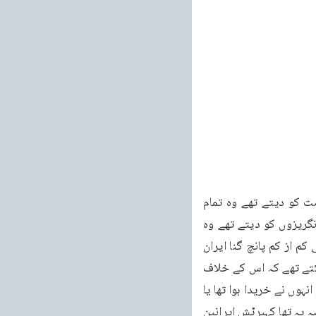
۲۱۴ ۸ فروری ۱۹۹۱ء آپ اس سے لگا سکتے ہیں کہ جو یہ رقم ٹیکس کے طور پر ایرانی حکومت کو دیتے تھے وہ تمام 
ایرانی بجٹ کا نصف تھا اور جور تم وہ برٹش ایرانین آئل کمپنی کے مالک ٹیکس کے طور پر انگریزوں کو دیتے تھے وہ 
اس سے بہت زیادہ رقم تھی اور جو منافع وہ خود رکھتے تھے وہ اس سے دس گنا زیادہ تھا یعنی کم از کم پانچ گنا ایران 
کی کل اجتماعی دولت یہ برٹش آئل کمپنی سالا نہ کھا رہی تھی اس لئے یہ وہم بھی نہیں کر سکتے تھے کہ اس کے خلاف 
کچھ ہو سکتا ہے۔چنانچہ جب اسمبلی کے سامنے یہ بحث پیش ہونے لگی تو ایرانی وزیر اعظم کو انہوں نے خریدا ہوا تھا یا 
جس طرح بھی انہوں نے اس کو اپنے ساتھ رکھا ہوا تھا۔اس نے ایک رپورٹ پیش کی جس کا خلاصہ یہ تھا کہبرٹش ایرانین 