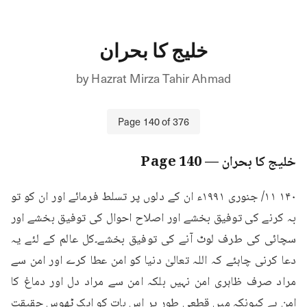
خلیج کا بحران
by
Hazrat Mirza Tahir Ahmad
Page
140
of
376
خلیج کا بحران
— Page
140
۱۴۰ ۱۱/ جنوری ۱۹۹۱ء ان کے دلوں پر تسلط فرمائے اور ان کو تو 
بہ کرنے کی توفیق بخشے اور اصلاح احوال کی توفیق بخشے اور 
سچائی کی طرف لوٹ آنے کی توفیق بخشے۔کل عالم کے لئے یہ 
دعا کرنی چاہئے کہ اللہ تعالیٰ دنیا کو امن عطا کرے اور امن سے 
مراد صرف ظاہری امن نہیں بلکہ امن سے مراد دل اور دماغ کا 
امن ہے کیونکہ میں قطعی طور پر اس بات کو ایک ٹھوس حقیقت 