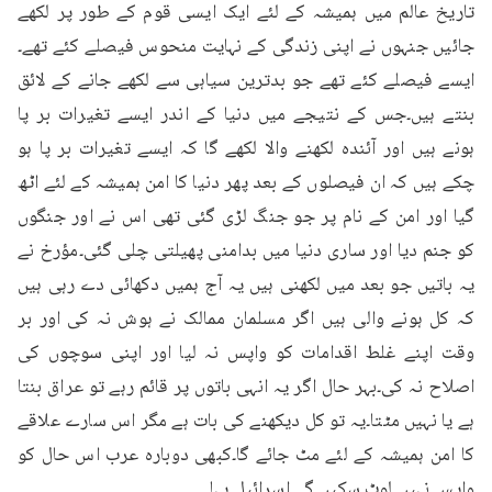
تاریخ عالم میں ہمیشہ کے لئے ایک ایسی قوم کے طور پر لکھے 
جائیں جنہوں نے اپنی زندگی کے نہایت منحوس فیصلے کئے تھے۔
ایسے فیصلے کئے تھے جو بدترین سیاہی سے لکھے جانے کے لائق 
بنتے ہیں۔جس کے نتیجے میں دنیا کے اندر ایسے تغیرات بر پا 
ہونے ہیں اور آئندہ لکھنے والا لکھے گا کہ ایسے تغیرات بر پا ہو 
چکے ہیں کہ ان فیصلوں کے بعد پھر دنیا کا امن ہمیشہ کے لئے اٹھ 
گیا اور امن کے نام پر جو جنگ لڑی گئی تھی اس نے اور جنگوں 
کو جنم دیا اور ساری دنیا میں بدامنی پھیلتی چلی گئی۔مؤرخ نے 
یہ باتیں جو بعد میں لکھنی ہیں یہ آج ہمیں دکھائی دے رہی ہیں 
کہ کل ہونے والی ہیں اگر مسلمان ممالک نے ہوش نہ کی اور بر 
وقت اپنے غلط اقدامات کو واپس نہ لیا اور اپنی سوچوں کی 
اصلاح نہ کی۔بہر حال اگر یہ انہی باتوں پر قائم رہے تو عراق بنتا 
ہے یا نہیں مٹتا۔یہ تو کل دیکھنے کی بات ہے مگر اس سارے علاقے 
کا امن ہمیشہ کے لئے مٹ جائے گا۔کبھی دوبارہ عرب اس حال کو 
واپس نہیں لوٹ سکیں گے۔اسرائیل پہلے