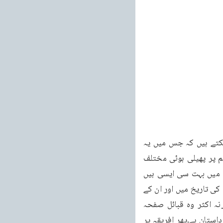
۱۲۸ ۱۱؍ جنوری ۱۹۹۱ء میں یا ان کے ٹیلی ویژن وغیرہ پر ایسے مضامین اور پروگرام دیکھ سکتے ہیں کہ جس میں یہ 
بتاتے ہیں کہ فلاں نسل کے غائب ہونے کا خطرہ لاحق ہو گیا ہے اس کو بچاؤ۔لیکن وسیع براعظم پر پھیلی ہوئی مختلف 
ریڈ انڈین قوموں کو خود انہوں نے اس طرح ہلاک کیا ہے اور اس طرح ملیا میٹ کیا ہے کہ ان میں بہت سی ایسی ہیں 
جن کا نام ونشان مٹ چکا ہے اور بہت تھوڑی تعداد میں وہ قومیں باقی رہ گئی ہیں جن کا ذکر ان کی تاریخ میں اور ان کے 
لٹریچر میں ملتا ہے۔اب وہ صرف ان کی فلموں میں دکھائی دیں گی یا اُن کے لٹریچر میں ورنہ اکثر وہ قبائل صفحہ 
ہستی سے بالکل نابود ہو چکے ہیں اور جس رنگ میں مظالم کئے گئے ہیں وہ تو ایک بڑی بھاری داستان ہے۔پھر افریقہ پر 