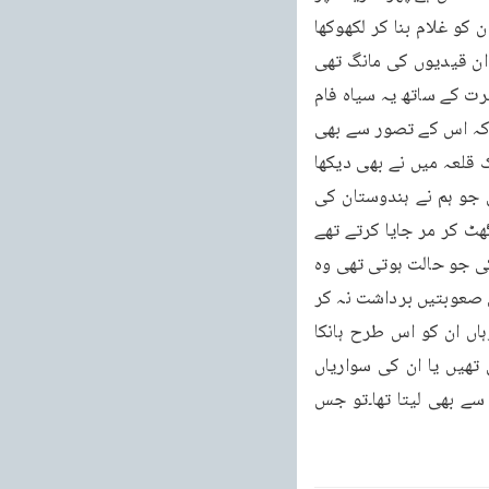
قبضہ کر کے یا افریقہ پر حملے کر کے یورپین قوموں نے جس طرح مظالم کئے ہیں جس طرح ان کو غلام بنا کر لکھوکھا 
کی تعداد میں بیچا گیا اور ان سے زبر دستی مزدوریاں لی گئیں اور امریکہ میں سب سے زیادہ ان قیدیوں کی مانگ تھی 
جن کو غلام بنا کر پھر امریکہ میں فروخت کیا گیا اور آج امریکہ کی آبادی بتارہی ہے کہ وہاں کثرت کے ساتھ یہ سیاہ فام 
امریکن اسی تاریخ کی یاد زندہ کر نیوالے ہیں جب انسانوں کے ساتھ ایسا ظالمانہ سلوک کیا گیا کہ اس کے تصور سے بھی 
انسان کے رونگٹے کھڑے ہو جاتے ہیں۔جن قلعوں میں انکو پہلے قید رکھا جاتا تھا ان میں سے ایک قلعہ میں نے بھی دیکھا 
ہے اور اتنی تھوڑی جگہ میں اتنے زیادہ آدمیوں کو بھر دیا جاتا تھا کہ Black Hole کے متعلق جو ہم نے ہندوستان کی 
تاریخ میں پڑھا ہوا ہے ویسے Black Hole بار بار بنائے گئے اور بہت سے آدمی اُن میں سے دم گھٹ کر مر جایا کرتے تھے 
اور باقیوں کو پھر گائے اور بھینسوں کی طرح ہانک کر جہازوں پر سوار کر دیا جاتا تھا۔جہازوں کی جو حالت ہوتی تھی وہ 
ایسی خوفناک تھی کہ ان کے اپنے مؤرخین لکھتے ہیں کہ جہاز پر ایک بڑی تعداد میں وہ سفر کی صعوبتیں برداشت نہ کر 
سکنے کے نتیجے میں مر جایا کرتے تھے۔اور بہت ہی برے حال میں وہاں پہنچا کرتے تھے۔پھر وہاں ان کو اس طرح ہانکا 
جاتا تھا جس طرح گائے بیل کو ہانکا جاتا ہے۔سانٹے مارکر ان سے با قاعدہ مزدوریاں لی جاتی تھیں یا ان کی سواریاں 
چلاتے تھے، ان کے ہل چلاتے تھے۔ہر قسم کے کام جو بالعموم انسان جانوروں سے لیتا ہے وہ ان سے بھی لیتا تھا۔تو جس 