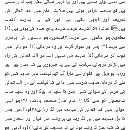
سے دیتے ہوئے سنتے ہیں اور برا نہیں مناتے لیکن جب اذان سنتے 
ہیں تو سخت ناراض ہوتے ہیں۔حالانکہ اذان میں خدا تعالیٰ کی 
تعریف اور اچھی باتیں ہیں اور کیا ہی پیارے کلمات 
ہیں۔(المائدۃ:۵۹)۔شہید فرمایا۔شہید پانچ قسم کے ہوتے ہیں۔(۱) 
مطعون۔جو طاعون سے مرے۔(۲)مبطون۔جو دستوں کی بیماری 
سے مرے۔(۳) جس پر دیوار گرے اور وہ مرجائے۔(۴) جو پانی میں 
ڈوب کر مرجائے۔(۵) شہید فی سبیل اللہ۔جو اللہ تعالیٰ کی راہ 
میں لڑکر مرجائے۔شہادت کے لیے یہ ضروری ہے کہ ایمان بھی ہو۔
ورنہ ابوجہل بھی تلوار سے مارا گیا تھا۔قیامت میں سایہ کس کو 
ملے گا فرمایا۔حدیث شریف میں آیا ہے کہ قیامت کے دن اللہ تعالیٰ 
کے عرش کے سوائے کسی چیز کا سایہ نہ ہوگا اور وہ سایہ سات 
شخصوں کو ملے گا۔(۱) امام عادل۔منصف بادشاہ (۲)جو اپنی 
جوانی میں خدا تعالیٰ کی عبادت میں لگا رہا ہے۔(۳)وہ آدمی جس 
کا دل مسجد میں ہی لگا رہتا ہے۔ہر وقت اس خیال اور انتظار میں 
ہے کہ کب نماز کا وقت ہوتا ہے کہ مسجد کو جائے۔(۴)وہ آدمی جو 