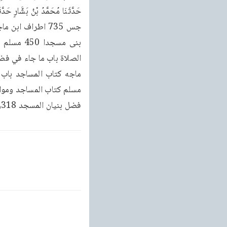
فضل بنيان المسجد 319،318 نسائي كتاب المساجد الفضل في بناء المساجد 688