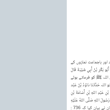
سنن ابن ماجه جلد اول 392 كتاب المساجد والجماعات بات الح كِتَابُ الْمَسَاجِدِ وَالْجَمَاعَاتِ مساجد اور باجماعت نمازوں کے 
بارے میں کتاب 1: بَابِ : مَنْ بَنَى لِلَّهِ مَسْجِدًا باب: جس نے اللہ کے لئے مسجد بنائی 735: حَدَّثَنَا أَبُو بَكْرِ بْنُ أَبِي شَيْبَةَ قَالَ 
:735 حضرت عمر بن خطاب نے بیان کیا کہ میں حَدَّثَنَا يُونُسُ بْنُ مُحَمَّد حَدَّثَنَا لَيْثُ بْنُ نے رسول اللہ ﷺ کو فرماتے ہوئے 
سنا ، جس نے حو حَدَّثَنَا أَبُو بَكْرِ بْنُ أَبِي شَيْبَةَ مسجد بنائی جس میں اللہ کے نام کا ذکر کیا جائے تو اللہ حَدَّثَنَا دَاوُدُ بْنُ عَبْد 
اللَّه الْجَعْفَرِيُّ عَنْ اُس کے لئے جنت میں گھر بنائے گا۔سعد عَبْد الْعَزِيز بن مُحَمَّدٍ جَمِيعًا عَنْ يَزِيدَ بْنِ عَبْدِ اللهِ بْنِ أَسَامَةَ بْنِ 
الْهَادِ عَنِ الْوَلِيدِ بْنِ الْوَلِيدِ عَنْ عُثْمَانَ بْن عَبْدِ اللَّهِ بْن سُرَاقَةَ الْعَدَوِيِّ عَنْ عُمَرَ بْنِ الْخَطَّابِ قَالَ سَمِعْتُ رَسُولَ اللهِ صَلَّى اللهُ عَلَيْهِ 
وَسَلَّمَ يَقُولُ مَنْ بَنَى مَسْجِدًا يُذْكَرُ فيه اسْمُ۔بَنَى اللَّهُ لَهُ بَيْتًا فِي الْجَنَّةِ الله حضرت عثمان بن عفان نے بیان کیا کہ 736 : 