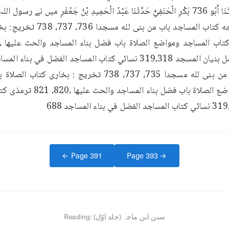
← Page
391
Page
393
→
سنن ابن ماجہ (جلد اوّل)
Reading: