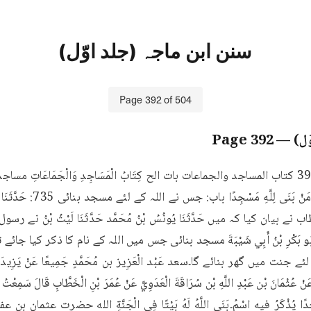
سنن ابن ماجہ (جلد اوّل)
Page
392
of
504
ّل)
— Page
392