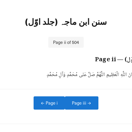
سنن ابن ماجہ (جلد اوّل)
Page
ii
of
504
ّل)
— Page
ii
َ اللَّهِ الْعَظِيمِ اللَّهُمَّ صَلَّ عَلى مُحَمَّدٍ وَآلِ مُحَمَّدٍ
← Page
i
Page
iii
→