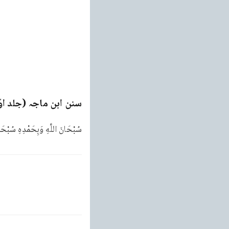
سنن ابن ماجہ (جلد او
سُبْحَانَ اللَّهِ وَبِحَمْدِهِ سُبْحَان