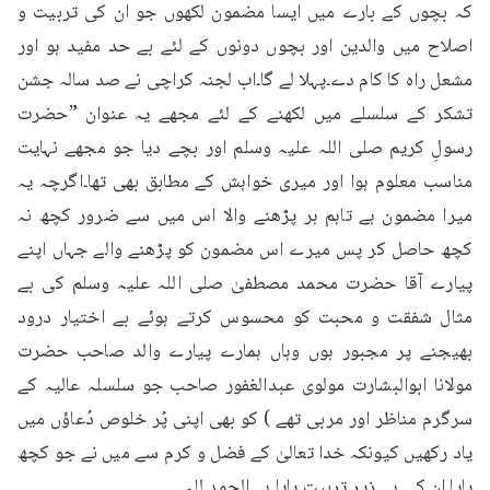
کہ بچوں کے بارے میں ایسا مضمون لکھوں جو ان کی تربیت و 
اصلاح میں والدین اور بچوں دونوں کے لئے بے حد مفید ہو اور 
مشعل راہ کا کام دے۔پہلا لے گا۔اب لجنہ کراچی نے صد سالہ جشن 
تشکر کے سلسلے میں لکھنے کے لئے مجھے یہ عنوان ”حضرت 
رسولِ کریم صلی اللہ علیہ وسلم اور بچے دیا جو مجھے نہایت 
مناسب معلوم ہوا اور میری خواہش کے مطابق بھی تھا۔اگرچہ یہ 
میرا مضمون ہے تاہم ہر پڑھنے والا اس میں سے ضرور کچھ نہ 
کچھ حاصل کر پس میرے اس مضمون کو پڑھنے والے جہاں اپنے 
پیارے آقا حضرت محمد مصطفیٰ صلی اللہ علیہ وسلم کی بے 
مثال شفقت و محبت کو محسوس کرتے ہوئے بے اختیار درود 
بھیجنے پر مجبور ہوں وہاں ہمارے پیارے والد صاحب حضرت 
مولانا ابوالبشارت مولوی عبدالغفور صاحب جو سلسلہ عالیہ کے 
سرگرم مناظر اور مربی تھے ) کو بھی اپنی پُر خلوص دُعاؤں میں 
یاد رکھیں کیونکہ خدا تعالیٰ کے فضل و کرم سے میں نے جو کچھ 
پایا ان کی ہی زیر تربیت پایا ہے۔الحمد للہ