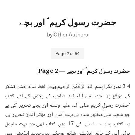
حضرت رسول کریم ؐ اور بچے
by
Other Authors
Page
2
of
54
حضرت رسول کریم ؐ اور بچے
— Page
2
4 3 نمبر نگرا بِسمِ اللهِ الرَّحْمَنِ الرَّحِيمِ پیش لفظ ساله جشن تشکر 
کے موقع پر لجنہ اماء اللہ نید صاحبہ نے بچوں کے لئے کتاب 
'حضرت رسولِ کریم صلی اللہ علیہ وسلم اور بچے تحریر کی ہے 
جو شعبہ سے منظور شدہ ہے۔بہت آسان اور مؤثر انداز تحریر ہے۔
یہ کتاب ہمارے سلسلے کی 17 ویں کتاب تھی۔جو بہت مقبول 
ہوئی اُس کے پانچ ایڈیشن شائع ہوچکے ہیں۔جدید ایڈیشن میں 