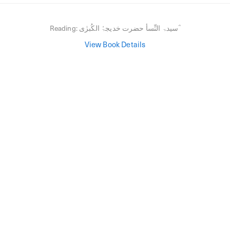
سیدۃ النِّسأ حضرت خدیجۃُ الکُبرٰی ؓ
Reading:
View Book Details