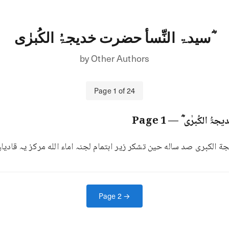
سیدۃ النِّسأ حضرت خدیجۃُ الکُبرٰی ؓ
by
Other Authors
Page
1
of
24
ۃُ الکُبرٰی ؓ
— Page
1
الكبرى صد ساله حین تشکر زیر اہتمام لجنہ اماء الله مرکز یہ قادیان
Page
2
→