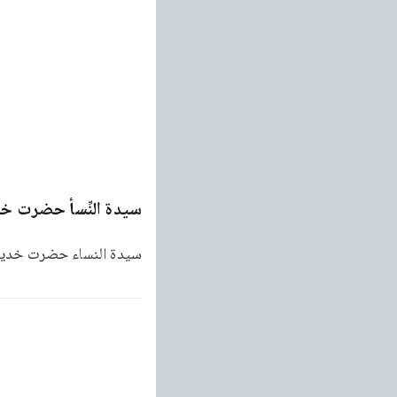
سیدۃ النِّسأ حضرت خدیج
سيدة النساء حضرت خديجة 