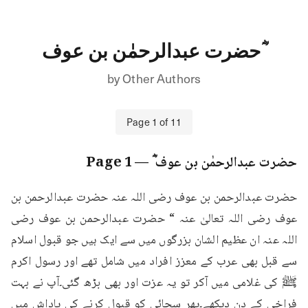
حضرت عبدالرحمٰن بن عوف ؓ
by
Other Authors
Page
1
of
11
حضرت عبدالرحمٰن بن عوف ؓ
— Page
1
حضرت عبدالرحمن بن عوف رضی اللہ عنہ حضرت عبدالرحمن بن 
عوف رضی اللہ تعالیٰ عنہ “ حضرت عبدالرحمن بن عوف رضی 
اللہ عنہ ان عظیم الشان بزرگوں میں سے ایک ہیں جو قبول اسلام 
سے قبل بھی عرب کے معزز افراد میں شامل تھے اور رسول اکرم 
ﷺ کی غلامی میں آکر تو یہ عزت اور بھی بڑھ گئی۔آپ نے بہت 
فراخی کے دن دیکھے۔پھر سچائی کو قبول کرنے کی پاداش میں 