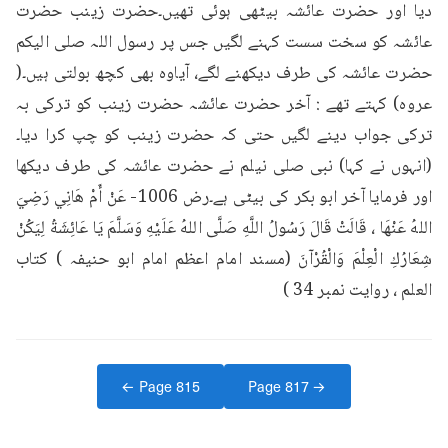
دیا اور حضرت عائشہ بیٹھی ہوئی تھیں۔حضرت زینب حضرت 
عائشہ کو سخت سست کہنے لگیں جس پر رسول اللہ صلی الیکم 
حضرت عائشہ کی طرف دیکھنے لگے، آیاوہ بھی کچھ بولتی ہیں۔( 
عروہ) کہتے تھے : آخر حضرت عائشہ حضرت زینب کو ترکی بہ 
ترکی جواب دینے لگیں حتی کہ حضرت زینب کو چپ کرا دیا۔
(انہوں نے کہا) نبی صلی نیلم نے حضرت عائشہ کی طرف دیکھا 
اور فرمایا آخر ابو بکر کی بیٹی ہے۔رض 1006- عَنْ أَمْ هَانِي رَضِيَ 
اللهُ عَنْهَا ، قَالَتْ قَالَ رَسُولُ اللَّهِ صَلَّى اللهُ عَلَيْهِ وَسَلَّمَ يَا عَائِشَةُ لِيَكُنْ 
شِعَارُكِ الْعِلْمَ وَالْقُرْآنَ (مسند امام اعظم امام ابو حنیفہ ) کتاب 
العلم ، روایت نمبر 34 )
← Page
815
Page
817
→