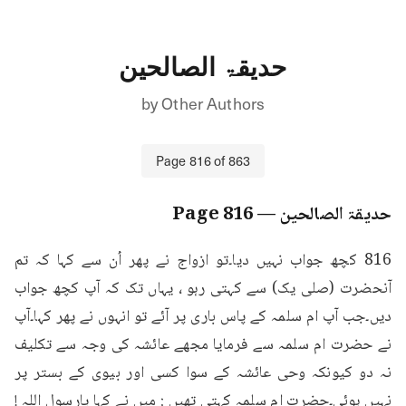
حدیقۃ الصالحین
by
Other Authors
Page
816
of
863
حدیقۃ الصالحین
— Page
816
816 کچھ جواب نہیں دیا۔تو ازواج نے پھر اُن سے کہا کہ تم 
آنحضرت (صلی یک) سے کہتی رہو ، یہاں تک کہ آپ کچھ جواب 
دیں۔جب آپ ام سلمہ کے پاس باری پر آئے تو انہوں نے پھر کہا۔آپ 
نے حضرت ام سلمہ سے فرمایا مجھے عائشہ کی وجہ سے تکلیف 
نہ دو کیونکہ وحی عائشہ کے سوا کسی اور بیوی کے بستر پر 
نہیں ہوئی۔حضرت ام سلمہ کہتی تھیں : میں نے کہا یارسول اللہ ! 