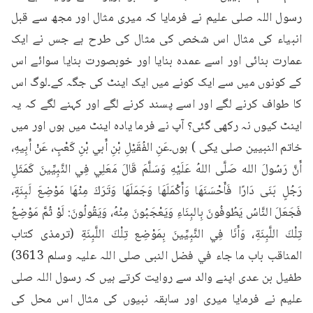
رسول اللہ صلی علیم نے فرمایا کہ میری مثال اور مجھ سے قبل 
انبیاء کی مثال اس شخص کی مثال کی طرح ہے جس نے ایک 
عمارت بنائی اور اسے عمدہ بنایا اور خوبصورت بنایا سوائے اس 
کے کونوں میں سے ایک کونے میں ایک اینٹ کی جگہ کے۔لوگ اس 
کا طواف کرنے لگے اور اسے پسند کرنے لگے اور کہنے لگے کہ یہ 
اینٹ کیوں نہ رکھی گئی؟ آپ نے فرما یادہ اینٹ میں ہوں اور میں 
خاتم النبیین صلی یکی ) ہوں۔عَنِ الفُقَيْلِ بْنِ أَبي بْنِ كَعْبٍ، عَنْ أَبِيهِ، 
أَنَّ رَسُولَ الله صَلَّى اللهُ عَلَيْهِ وَسَلَّمَ قَالَ مَعَلِي فِي النَّبِيِّينَ كَمَثَلِ 
رَجُلٍ بَنَى دَارًا فَأَحْسَنَهَا وَأَكْمَلَهَا وَجَمَلَهَا وَتَرَكَ مِنْهَا مَوْضِعَ لَبِنَةٍ، 
فَجَعَلَ النَّاسُ يَطُوفُونَ بِالبِنَاءِ وَيَعْجَبُونَ مِنْهُ، وَيَقُولُونَ: لَوْ ثُمَّ مَوْضِعُ 
تِلْكَ اللَّبِنَةِ، وَأَنَا فِي النَّبِيِّينَ بِمَوْضِع تِلْكَ اللَّبِنَةِ (ترمذی کتاب 
المناقب باب ما جاء في فضل النبى صلى اللہ علیہ وسلم 3613) 
طفیل بن عدی اپنے والد سے روایت کرتے ہیں کہ رسول اللہ صلی 
علیم نے فرمایا میری اور سابقہ نبیوں کی مثال اس محل کی 