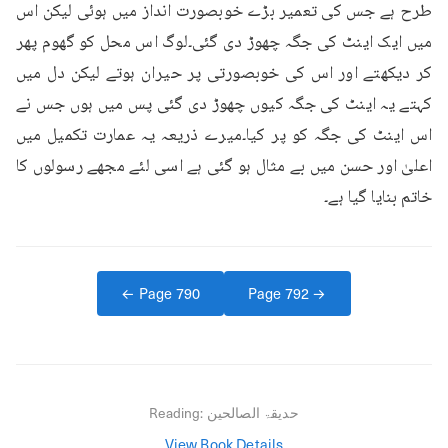
طرح ہے جس کی تعمیر بڑے خوبصورت انداز میں ہوئی لیکن اس 
میں ایک اینٹ کی جگہ چھوڑ دی گئی۔لوگ اس محل کو گھوم پھر 
کر دیکھتے اور اس کی خوبصورتی پر حیران ہوتے لیکن دل میں 
کہتے یہ اینٹ کی جگہ کیوں چھوڑ دی گئی پس میں ہوں جس نے 
اس اینٹ کی جگہ کو پر کیا۔میرے ذریعہ یہ عمارت تکمیل میں 
اعلیٰ اور حسن میں بے مثال ہو گئی ہے اسی لئے مجھے رسولوں کا 
خاتم بنایا گیا ہے۔
← Page
790
Page
792
→
حدیقۃ الصالحین
Reading:
View Book Details