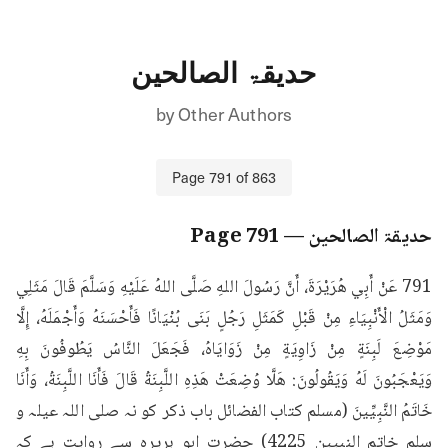
حدیقۃ الصالحین
by
Other Authors
Page
791
of
863
حدیقۃ الصالحین
— Page
791
791 عَنْ أَبِي هُرَيْرَةَ، أَنَّ رَسُولَ اللهِ صَلَّى اللهُ عَلَيْهِ وَسَلَّمَ قَالَ مَثَلِي 
وَمَثَلُ الْأَنْبِيَاءِ مِنْ قَبْلِ كَمَثَلِ رَجُلٍ بَنَى بُنْيَانًا فَأَحْسَنَهُ وَأَجْمَلَهُ، إِلَّا 
مَوْضِعَ لَبِنَةٍ مِنْ زَاوِيَةٍ مِنْ زَوَايَاهُ، فَجَعَلَ النَّاسُ يَطُوفُونَ بِهِ 
وَيَعْجَبُونَ لَهُ وَيَقُولُونَ: هَلَّا وُضِعَتْ هَذِهِ اللَّبِنَةُ قَالَ فَأَنَا اللَّبِنَةُ، وَأَنَا 
خَاتَمُ النَّبِيِّينَ (مسلم کتاب الفضائل باب ذکر کو نہ صلی اللہ عیلہ و 
سلم خاتم النبيين 4225) حضرت ابو ہریرہ سے روایت ہے کہ 