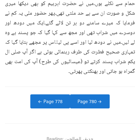
حمام سے نکلے ہوں۔میں نے حضرت ابرہیم کو بھی دیکھا میری 
شکل و صورت ان سے بے حد ملتی تھی۔پھر حضور ملی یہ کم نے 
فرمایا کہ میرے سامنے دو بر تن لائے گئے۔ایک میں دودھ اور 
دوسرے میں شراب تھی اور مجھ سے کہا گیا کہ جو پسند ہے وہ 
لے لیں۔میں نے دودھ لیا اور اسے پی لیا۔اس پر مجھے بتایا گیا کہ 
تمہاری صحیح فطرت کی طرف رہنمائی ہوئی ہے اگر آپ صلی ال 
یکم شراب پسند کرتے تو (عیسائیوں کی طرح) آپ کی امت بھی 
گمراہ ہو جاتی اور بھنکتی پھرتی۔
← Page
778
Page
780
→
حدیقۃ الصالحین
Reading: