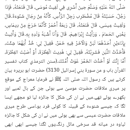
صَلَّى اللهُ عَلَيْهِ وَسَلَّمَ حِينَ أُسْرِى فِي لَقِيتُ مُوسَى، قَالَ فَنَعَتُهُ، فَإِذَا 
رَجُلٌ، حَسَبْتُهُ قَالَ مُضْطَرِب رَجِلُ الرَّأْسِ، كَأَنَّهُ مِنْ رِجَالِ شَنُوءَةَ۔قَالَ 
وَلَقِيتُ عِيسَى، قَالَ فَنَعَتُهُ، قَالَ رَبعَةُ أَحْمَرُ كَأَنَّمَا خَرَجَ مِنْ دِيمَاسٍ، 
يَعْنِي الحَمامَ ، وَرَأَيْتُ إِبْرَاهِيمَ، قَالَ وَأَنَا أَشْبَهُ وَلَدِهِ بِهِ۔قَالَ وَأُتِيتُ 
بِإِنَاءَيْنِ أَحَدُهُمَا لَبَنَّ وَالْآخَرُ فِيهِ خَمَرٌ، فَقِيلَ لِي: خُذْ أَيَهُمَا شِئْتَ، 
فَأَخَذْتُ اللَّبَن فَشَرِبْتُهُ، فَقِيلَ لِي: هُدِيتَ الْفِطْرَةَ، أَوْ أَصَبْتَ الفِطْرَةَ، 
أَمَّا إِنَّكَ لَوْ أَخَذْتَ الخَمْرَ غَوَتْ أُمَّتُكَ۔(سنن الترمذي كتاب تفسير 
القرآن باب و من سورة بني إسرائيل 3130) حضرت ابو ہریرہ بیان 
کرتے ہیں کہ رسول اللہ صلی اللہ ﷺ نے فرمایا معراج کے موقع 
پر میری ملاقات حضرت موسیٰ سے ہوئی جن کے بال لمبے اور 
بکھرے ہوئے تھے۔میں نے ان کی شکل کا جائزہ لیا تو مجھے ایسا 
لگا کہ جیسے شنوءہ کے قبیلہ کا کوئی فرد ہو۔اسی طرح میری 
ملاقات حضرت عیسی سے بھی ہوئی میں نے ان کی شکل کا جائزہ 
لیاوه در میانه قد سرخی مائل رنگ۔یوں لگتا جیسے ابھی ابھی 