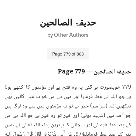
حدیقۃ الصالحین
by
Other Authors
Page
779
of
863
حدیقۃ الصالحین
— Page
779
779 خوبصورت ہو گئی یہ وہ فتح ہے اور مؤمنوں کا اکٹھے ہونا 
ہے جو اللہ نے عطا فرمایا اور میں نے اس خواب میں گائیں بھی 
دیکھیں۔اللہ (سراسر) خیر ہے تو یہ مؤمنوں میں سے وہ لوگ ہیں 
جو اُحد میں (شہید ہوئے) اور خیر تو وہ خیر ہے جو اللہ نے اس 
کے بعد عطا فرمائی اور سچائی کا بہترین بدلہ اللہ تعالیٰ نے ہمیں 
بدر کے بعد عطا فرمایا۔974ـ عَنْ أَبِي هُرَيْرَةَ، قَالَ قَالَ رَسُولُ اللهِ 