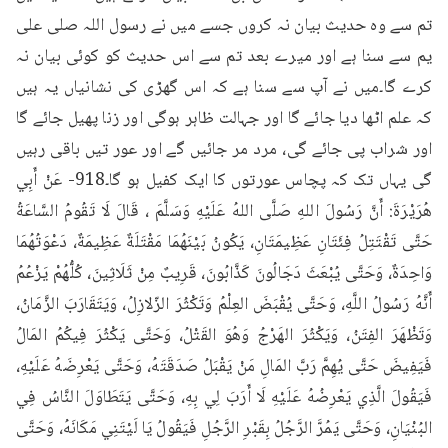
تم سے وہ حدیث بیان نہ کروں جسے میں نے رسول اللہ صلی علی 
یم سے سنا ہے اور میرے بعد تم سے اس حدیث کو کوئی بیان نہ 
کرے گا۔میں نے آپ سے سنا ہے کہ اس گھڑی کی نشانیاں یہ ہیں 
کہ علم اٹھا دیا جائے گا اور جہالت ظاہر ہوگی اور زنا پھیل جائے گا 
اور شراب پی جائے گی، مرد مر جائیں گے اور عور تیں باقی رہیں 
گی یہاں تک کہ پچاس عورتوں کا ایک کفیل ہو گا۔918- عَنْ أَبِي 
هُرَيْرَةَ: أَنَّ رَسُولَ اللهِ صَلَّى اللهُ عَلَيْهِ وَسَلَّمَ ، قَالَ لَا تَقُومُ السَّاعَةُ 
حَتَّى تَقْتَتِلُ فِئَتَانِ عَظِيمَتَانِ، يَكُونُ بَيْنَهُمَا مَقْتَلَةٌ عَظِيمَةٌ، دَعْوَتُهُمَا 
وَاحِدَةٌ، وَحَتَّى يُبْعَثَ دَجَالُونَ كَذَّابُونَ، قَرِيبٌ مِنْ ثَلَاثِينَ، كُلُّهُمْ يَزْعُمُ 
أَنَّهُ رَسُولُ اللَّهِ، وَحَتَّى يُقْبَضَ العِلْمُ وَتَكْثُرَ الزّلازِلُ، وَيَتَقَارَبَ الزَّمَانُ، 
وَتَظْهَرَ الفِتَنُ، وَيَكْثُرَ الهَرْجُ وَهُوَ القَتْلُ، وَحَتَّى يَكْثُرَ فِيكُمُ المَالُ 
فَيَفِيضَ حَتَّى يُهِمَّ رَبَّ المَالِ مَنْ يَقْبَلُ صَدَقَتَهُ، وَحَتَّى يَعْرِضَهُ عَلَيْهِ، 
فَيَقُولَ الَّذِي يَعْرِضُهُ عَلَيْهِ لَا أَرَبَ لِي بِهِ، وَحَتَّى يَتَطَاوَلَ النَّاسُ فِي 
البُنْيَانِ، وَحَتَّى يَمُرَّ الرَّجُلُ بِقَبْرِ الرَّجُلِ فَيَقُولُ يَا لَيْتَنِي مَكَانَهُ، وَحَتَّى 