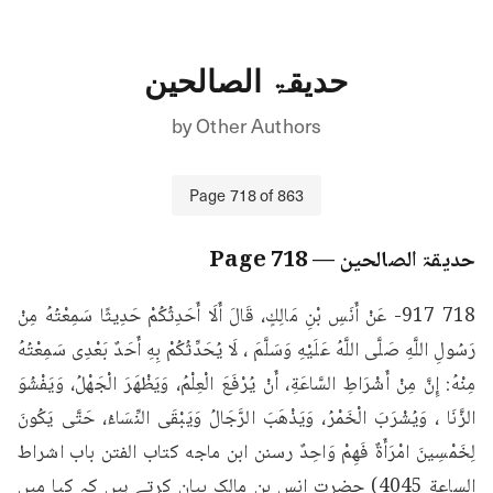
حدیقۃ الصالحین
by
Other Authors
Page
718
of
863
حدیقۃ الصالحین
— Page
718
718 917- عَنْ أَنَسِ بْنِ مَالِكٍ، قَالَ أَلَا أَحَدِثُكُمْ حَدِيثًا سَمِعْتُهُ مِنْ 
رَسُولِ اللَّهِ صَلَّى اللَّهُ عَلَيْهِ وَسَلَّمَ ، لَا يُحَدِّثُكُمْ بِهِ أَحَدٌ بَعْدِى سَمِعْتُهُ 
مِنْهُ: إِنَّ مِنْ أَشْرَاطِ السَّاعَةِ، أَنْ يُرْفَعَ الْعِلْمُ، وَيَظْهَرَ الْجَهْلُ، وَيَفْشُوَ 
الزَّنَا ، وَيُشْرَبَ الْخَمْرُ، وَيَذْهَبَ الرَّجَالُ وَيَبْقَى النِّسَاءُ، حَتَّى يَكُونَ 
لِخَمْسِينَ امْرَأَةٌ فَهِمْ وَاحِدٌ رسنن ابن ماجه کتاب الفتن باب اشراط 
الساعة 4045) حضرت انس بن مالک بیان کرتے ہیں کہ کیا میں 