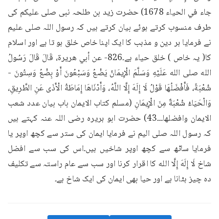
جاء في الحياء 1678) حضرت زید بن طلحہ نبی صلی علیکم کی 
طرف منسوب کرتے ہوئے بیان کرتے ہیں کہ رسول اللہ صلی علیم 
نے فرمایا ہر دین و مذہب کا ایک اپنا خاص خلق ہو تا ہے اور اسلام 
کا( یہ خاص ) خلق حیاء ہے۔826- عن أبي هريرة، قَالَ قَالَ رَسُولُ 
الله صلى الله عَلَيْهِ وَسَلَّمَ الْإِيمَانُ يَضْعُ وَسَبْعُونَ أَوْ بِضْعُ وَسِتُونَ - 
شُعْبَةً، فَأَفْضَلُهَا قَوْلُ لَا إِلَهَ إِلَّا اللَّهُ، وَأَدْنَاهَا إِمَاطَةُ الْأَذَى عَنِ الطَّرِيقِ، 
وَالْحَيَاءُ شُعْبَةٌ مِنَ الْإِيمَانِ (مسلم کتاب الایمان باب بیان عدد شعب 
الايمان وافضلها۔۔۔43) حضرت ابو ہریرہ رضی اللہ عنہ کہتے ہیں 
کہ رسول اللہ صلی الیم نے فرمایا ایمان کی ستر سے کچھ اوپر یا 
فرمایا ساٹھ سے کچھ اوپر شاخیں ہیں۔اس کی سب سے افضل 
شاخ لَا إِلَهَ إِلَّا الله کا اقرار کرنا اور سب سے عام راستہ سے تکلیف 
دہ چیز ہٹانا ہے اور حیا بھی ایمان کی ایک شاخ ہے۔