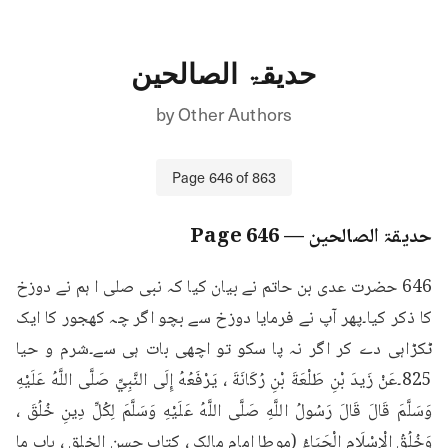
حدیقۃ الصالحین
by
Other Authors
Page
646
of
863
حدیقۃ الصالحین
— Page
646
646 حضرت عدی بن حاتم نے بیان کیا کہ نبی صلی ا ہم نے دوزخ 
کا ذکر کیا۔پھر آپ نے فرمایا دوزخ سے بچو اگر چہ کھجور کا ایک 
ٹکڑاہی دے کر اگر نہ پا سکو تو اچھی بات ہی سے۔شرم و حیا 
825۔عَنْ زَيدَ بْنِ طَلْعَةَ بْنِ رُكَانَةَ ، يَرْفَعُهُ إِلَى النَّبِيِّ صَلَّى اللَّهُ عَلَيْهِ 
وَسَلَّمَ قَالَ قَالَ رَسُولُ اللَّهِ صَلَّى اللَّهُ عَلَيْهِ وَسَلَّمَ لِكُلِّ دِينِ خُلُقَ ، 
وَخُلُقُ الْإِسْلَامِ الْحَيَاءُ (موطا امام مالک ، کتاب حسن الخلق ، باب ما 