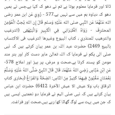
ڈالا اور فرمایا معلوم ہوتا ہے تم نے دھو کہ کیا ہے۔جس نے ہمیں 
دھو کہ دیاوہ ہم میں سے نہیں ہے۔577 - رُوِيَ عَن ابن عمر رضى 
الله عَنْهُمَا عَن النَّبِي صلى الله عَلَيْهِ وَسلم قَالَ إِن الله يُحِبُّ الْمُؤمِنَ 
المحتَرِفَ - رَوَاهُ الطَّبَرَانِي فِي الْكَبِيرِ وَالْبَيْهَقِى (الترغيب 
والترهيب للمنذري ، كتاب البيوع وغيرها الترغيب فى الاكتساب 
بالبيع 2469) حضرت عبد اللہ بن عمر بیان کرتے ہیں کہ نبی 
صلی الی یکم نے فرمایا کہ اللہ تعالیٰ ماہر دست کار اور ہنر مند 
مومن کو پسند کرتا ہے۔صحت و مرض، پر ہیز اور اعلاج 578- 
عَنِ ابْنِ عَبَّاسٍ رَضِيَ اللهُ عَنْهُمَا، قَالَ قَالَ النَّبِيُّ صَلَّى اللهُ عَلَيْهِ وَسَلَّمَ 
نِعْمَتَانِ مَغْبُونٌ فِيهِمَا كَثِيرٌ مِنَ النَّاسِ: الضِخَةُ وَالفَرَاغُ (بخاری کتاب 
الرقاق باب ولا عيش الا عيش الآخرة 6412) حضرت ابن عباس 
بیان کرتے ہیں کہ نبی صلی الیم نے فرمایا دو نعمتیں ایسی ہیں 
کہ جن میں بہت سے لوگ گھاٹا کھا رہے ہیں۔صحت اور فراغت۔