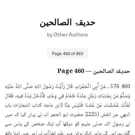
حدیقۃ الصالحین
by
Other Authors
Page
460
of
863
حدیقۃ الصالحین
— Page
460
460 576 ـ عَنْ أَبِي الْحَمْرَاءِ، قَالَ رَأَيْتُ رَسُولَ اللهِ صَلَّى اللهُ عَلَيْهِ 
وَسَلَّمَ مَنَ بِجَنَبَاتِ رَجُلٍ عِنْدَهُ طَعَامُ فِي وِعَاءٍ، فَأَدْخَلَ يَدَهُ فِيهِ، فَقَالَ 
لَعَلَّكَ غَشَشْتَ، مَنْ غَشَنَا فَلَيْسَ مِنَّا (ابن ماجه كتاب التجارات باب 
النهي عن الغش (2225 حضرت ابو الحمر انہ نے بیان کیا کہ میں 
نے رسول اللہ صلی علیم کو دیکھا آپ ایک شخص کے پاس سے 
گذرے، اس کے پاس ایک برتن میں غلہ تھا۔آپ نے اس میں اپنا ہاتھ 