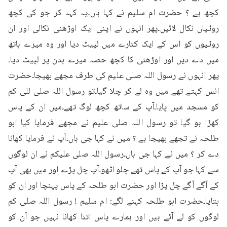
کچھ ہے ؟ حضرت ام سلیم نے کہا ہاں۔یہ کہہ کر جو کی کچھ 
روٹیاں نکال لائیں۔پھر انہوں نے اپنی ایک اوڑھنی نکالی اور ان 
روٹیوں کو اس کے ایک کنارے میں لپیٹ دیا اور وہ میرے ہاتھ 
میں دے دیں اور اوڑھنی کا کچھ حصہ میرے بدن پر لپیٹ دیا۔
پھر انہوں نے رسول اللہ صلی علیم کی طرف مجھے بھیجا۔حضرت 
انس کہتے تھے میں وہ لے کر چلا گیا۔تو رسول اللہ صلی للی کم 
کو مسجد میں پایا۔آپ کے ساتھ کچھ لوگ تھے۔میں ان کے پاس 
کھڑا ہو گیا تو رسول اللہ صلی علیم نے مجھے فرمایا کیا ابو 
طلحہ نے تجھے بھیجا ہے ؟ میں نے کہا جی ہاں۔آپ نے فرمایا کھانا 
دے کر ؟ میں نے کہا جی ہاں۔رسول اللہ صلی علیکم نے ان لوگوں 
سے کہا جو آپ کے پاس تھے چلو اٹھو۔آپ چل پڑے اور میں بھی آپ 
کے آگے آگے چل پڑا اور حضرت ابو طلحہ کے پاس پہنچا اور ان کو 
بتایا۔حضرت ابو طلحہ کہنے لگے: ام سلیم ! رسول اللہ صلی کم 
لوگوں کو لے آئے ہیں اور ہمارے پاس اتنا کھانا نہیں جو اُن کو 