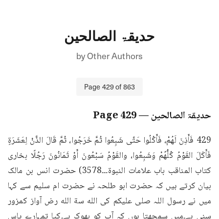
حدیقۃ الصالحین
by
Other Authors
Page
429
of
863
حدیقۃ الصالحین
— Page
429
429 فَأَذِنَ لَهُمْ، فَأَكُلُوا حَتَّى شَبِعُوا ثُمَّ خَرَجُوا، ثُمَّ قَالَ الذَّنْ لِعَشَرَةٍ 
فَأَكَلَ القَوْمُ كُلُّهُمْ وَشَبِعُوا، والقَوْمُ سَبْعُونَ أَوْ ثَمَانُونَ رَجُلًا بخاری 
کتاب المناقب باب علامات النبوة۔۔۔3578) حضرت انس بن مالک 
بیان کرتے ہیں کہ حضرت ابو طلحہ نے حضرت ام سلیم سے کہا 
میں نے رسول اللہ صلی علیکم کی الله سة الله رض آواز کمزور 
سنی ہے۔میں سمجھتا ہوں کہ آپ کو بھوک ہے۔کیا تمہارے پاس 