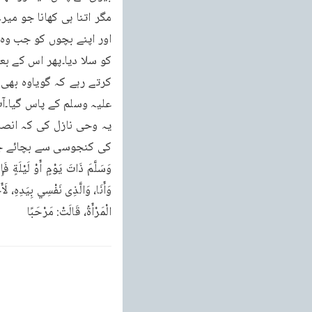
الْمَرْأَةُ، قَالَتْ: مَرْحَبًا