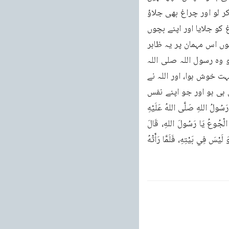
مگر اتنا ہی کھانا جو میرے بچوں کیلئے مشکل سے کافی ہو۔اس نے کہا اپنے اس کھانے کو تیار کر لو اور چراغ بھی جلاؤ 
اور اپنے بچوں کو جب وہ شام کا کھانا مانگیں سلا دینا۔چنانچہ اس نے اپنا کھانا تیار کیا اور چراغ کو جلایا اور اپنے بچوں 
کو سلا دیا۔پھر اس کے بعد وہ اٹھی جیسے چراغ درست کرتی ہے۔اس نے اس کو بجھا دیا۔وہ دونوں اس مہمان پر یہ ظاہر 
کرتے رہے کہ گویاوہ بھی کھارہے ہیں مگر ان دونوں نے خالی پیٹ رات گزاری۔جب صبح ہوئی تو وہ رسول اللہ صلی اللہ 
علیہ وسلم کے پاس گیا۔آپ نے فرمایا آج رات اللہ ہنس پڑا، یا فرمایا تمہارے دونوں کے کام سے بہت خوش ہوا، اور اللہ نے 
یہ وحی نازل کی کہ انصار اپنے آپ پر دوسروں کو مقدم کرتے ہیں اگر چہ خود انہیں محتاجی ہی ہو اور جو اپنے نفس 
کی کنجوسی سے بچائے جائیں وہی ہیں جو بامراد ہونے والے ہیں۔534ـ عَنْ أَبِي هُرَيْرَةَ، قَالَ خَرَجَ رَسُولُ اللهِ صَلَّى اللهُ عَلَيْهِ 
وَسَلَّمَ ذَاتَ يَوْمٍ أَوْ لَيْلَةٍ فَإِذَا هُوَ بِأَبِي بَكْرٍ وَعُمَرَ، فَقَالَ مَا أَخْرَجَكُمَا مِنْ بُيُوتِكُمَا هَذِهِ السَّاعَةَ ؟ قَالَا: الْجُوعُ يَا رَسُولَ اللهِ، قَالَ 
وَأَنَا، وَالَّذِى نَفْسِي بِيَدِهِ، لَأَخْرَجَنِي الَّذِي أَخْرَجَكُمَا، قُومُوا، فَقَامُوا مَعَهُ، فَأَتَى رَجُلًا مِنَ الْأَنْصَارِ فَإِذَا هُوَ لَيْسَ فِي بَيْتِهِ، فَلَمَّا رَأَتْهُ 