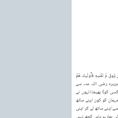
426 اللهُ اللَّيْلَةَ، أَوْ عَجِبَ، مِنْ فَعَالِكُمَا فَأَنْزَلَ اللهُ: وَيُؤْثِرُونَ عَلَى أَنْفُسِهِمْ وَلَوْ كَانَ بِهِمْ خَصَاصَةٌ وَمَن يُوقَ مُ نَفْسِهِ فَأُولَيكَ هُمُ 
المُفْلِحُونَ (بخاری کتاب مناقب الانصار باب قول الله يؤثرون على انفسهم۔۔۔3798) حضرت ابوہریرہ رضی اللہ عنہ سے 
روایت ہے کہ ایک شخص نبی صلی اللہ علیہ وسلم کے پاس آیا۔آپ نے اپنی ازواج کی طرف (کسی کو) بھیجا۔انہوں نے 
جواب دیا: ہمارے پاس سوائے پانی کے اور کچھ نہیں۔رسول اللہ صلی علی کرم نے فرمایا اس مہمان کو کون اپنے ساتھ 
رکھے گا؟ یا فرمایا اسے کون مہمان ٹھہرائے گا؟ انصار میں سے ایک شخص بولا: میں۔چنانچہ وہ اسے اپنے ساتھ لے کر اپنی 
بیوی کے پاس گیا اور کہا رسول اللہ صلی ایم کے مہمان کی نہایت اچھی خاطر تواضع کرو۔وہ بولی ہمارے پاس کچھ نہیں 