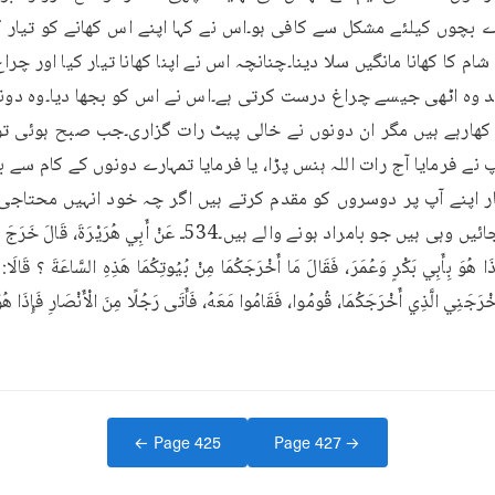
← Page
425
Page
427
→