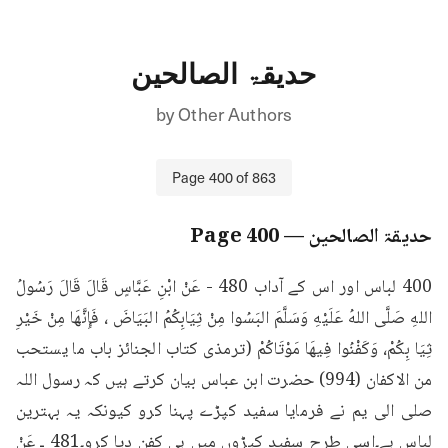
حدیقۃ الصالحین
by
Other Authors
Page
400
of
863
حدیقۃ الصالحین
— Page
400
400 لباس اور اس کے آداب 480 - عَنْ ابْنِ عَبَّاسٍ قَالَ قَالَ رَسُولُ 
اللهِ صَلَّى اللهُ عَلَيْهِ وَسَلَّمَ البَسُوا مِنْ ثِيَابِكُمُ البَيَاضَ ، فَإِنَّهَا مِنْ خَيْرِ 
ثِيَا بِكُمْ، وَكَفْنُوا فِيهَا مَوْتَاكُمْ (ترمذی کتاب الجنائز باب ما يستحب 
من الاكفان (994) حضرت ابن عباس بیان کرتے ہیں کہ رسول اللہ 
صلی الی یم نے فرمایا سفید کپڑے پہنا کرو کیونکہ یہ بہترین 
لباس ہے۔اسی طرح سفید کپڑوں میں ہی کفن دیا کرو۔481 ـ عَنْ 