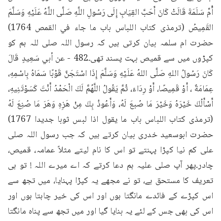
أُمِّ سَلَمَةَ قَالَتْ كَانَ أَحَبَّ القِيَابِ إِلَى رَسُولِ اللَّهِ صَلَّى اللَّهُ عَلَيْهِ وَسَلَّمَ 
القَمِيصُ (ترمذی کتاب اللباس باب ما جاء في القمص 1764) 
حضرت ام سلمہ بیان کرتی ہیں کہ رسول اللہ صلی للہ ہم کو 
کپڑوں میں سے قمیص بہت پسند تھی۔482 - عن أبي سَعِيدٍ قَالَ 
كَانَ رَسُولُ اللهِ صَلَّى اللهُ عَلَيْهِ وَسَلَّمَ إِذَا اسْتَجَنَّ قَوْبًا سَمَاهُ بِاسْمِهِ، 
عِمَامَةٌ ، أَوْ قَمِيصًا، أَوْ رِدَاءَ، ثُمَّ يَقُولُ اللَّهُمَّ لَكَ الْحَمْدُ أَنْتَ كَسَوْتَنِيهِ، 
أَسْأَلُكَ خَيْرَهُ وَخَيْرَ مَا صُبعَ لَهُ، وَأَعُوذُ بِكَ مِنْ هَزِهِ وَهَرَ مَا صُنِعَ لَهُ 
(ترمذی کتاب اللباس باب ما يقول اذا لبس ثوبا جديدا 1767) 
حضرت ابوسعید خدری بیان کرتے ہیں کہ جب رسول اللہ صلی 
علی کم نیا کپڑا پہنتے تو اس کا نام لیتے مثلاً عمامہ، قمیص، 
چادر۔پھر آپ صلی علیہ ہم دعا کرتے کہ اے میرے اللہ ! تو ہی 
تعریف کا مستحق ہے، تو نے مجھے یہ کپڑا پہنایا، میں تجھ سے 
اس کپڑے کے فائدے مانگتا ہوں اور اس کی خیر چاہتا ہوں اور 
اس کی بھی جس کے لئے یہ بنایا گیا اور میں تجھ سے پناہ مانگتا 