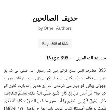
حدیقۃ الصالحین
by
Other Authors
Page
395
of
863
حدیقۃ الصالحین
— Page
395
395 حضرت انس بیان کرتے ہیں کہ رسول اللہ صلی لی کہ ہم 
میں بے تکلف ہو کر گھل مل جایا کرتے تھے۔بعض اوقات میرے 
چھوٹے بھائی کو پیار سے فرماتے اے ابو عمیر ! تمہارے نغیر کو 
کیا ہوا؟ عَن أنس قَالَ إِنْ كَانَ النَّبِيُّ صَلَّى اللهُ عَلَيْهِ وَسَلَّمَ لَيُخَالِطُنَا 
حَتَّى يَقُولُ لِأَحْ لِي صَغِيرٍ يا أبا عمير ما فعل النغَيْرُ ؟ كَانَ لَهُ نُغَيْرُ 
يَلْعَبُ بِهِ فَات (مشكاة كتاب الادب باب المزاح الفصل الاول 4884) 