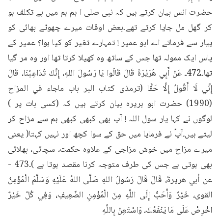
حضرت انس بیان کرتے ہیں کہ نبی صلی ا ہم ہم میں بے تکلف ہو 
کر گھل مل جایا کرتے تھے۔بعض اوقات میرے چھوٹے بھائی کو 
پیار سے فرماتے اے ابو عمیر ! تمہارے تغیر کو کیا ہوا؟ عمیر کے 
پاس ایک ممولہ تھا جس کے ساتھ وہ کھیلا کرتا تھا اور وہ مر گیا 
تھا۔472ـ عَنْ أَبِي هُرَيْرَةَ قَالَ قَالُوا يَا رَسُولَ اللهِ، إِنَّكَ تُدَاعِبُنَا، قَالَ 
إِنِّي لَا أَقُولُ إِلَّا حَقًّا (ترمذی کتاب البر باب ماجاء في المزاح 
(1990) حضرت ابو ہریرہ بیان کرتے ہیں کہ (کسی بات پر ) 
لوگوں نے کہا یار سول اللہ ! آپ بھی کبھی کبھی ہم سے مزاح کر 
لیتے ہیں۔آپؐ نے فرمایا میں حق کے سوا کچھ اور نہیں کہتا( یعنی 
میرے مزاح میں خوش مزاجی کے علاوہ حکمت، سچائی، بھلائی 
بھی ہوتی ہے جس کی طرف متوجہ کرنا مقصد ہوتا ہے )۔473 - 
عن أبي هريرةَ، قَالَ قَالَ رَسُولُ اللهِ صَلَّى اللهُ عَلَيْهِ وَسَلَّمَ الْمُؤْمِنُ 
القوى، خَيْرٌ وَأَحَبُّ إِلَى اللَّهِ مِنَ الْمُؤْمِنِ الضّعِيفِ، وَفِي كُلّ خَيْرٌ 
اخْرِصْ عَلَى مَا يَنْفَعُكَ، وَاسْتَعِنْ بِاللَّهِ