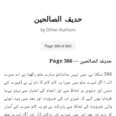
حدیقۃ الصالحین
by
Other Authors
Page
366
of
863
حدیقۃ الصالحین
— Page
366
366 سکتا ہے، میں نہیں جانتا۔تو سارے علم رکھتا ہے اے میرے 
اللہ ! اگر تیرے علم میں میرا یہ کام کام کا نام لے ہے (میرے لئے 
دینی اور دنیوی ہر لحاظ سے اور انجام کے اعتبار سے بہتر ہے۔یا 
فرمایا یوں کہے کہ میری اب کی ضرورت اور بعد میں پید اہونے 
والی ضرورت کے لحاظ سے بابرکت ہے تو یہ کام میرے لئے آسان 
کر دے اور پھر اس میں میرے لئے برکت ڈال اور اگر تیرے علم 