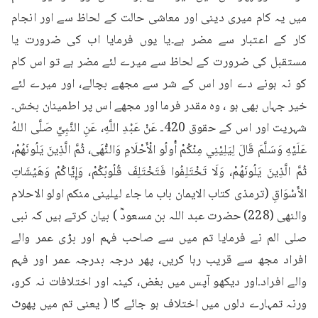
میں یہ کام میری دینی اور معاشی حالت کے لحاظ سے اور انجام 
کار کے اعتبار سے مضر ہے۔یا یوں فرمایا اب کی ضرورت یا 
مستقبل کی ضرورت کے لحاظ سے میرے لئے مضر ہے تو اس کام 
کو نہ ہونے دے اور اس کے شر سے مجھے بچالے، اور میرے لئے 
خیر جہاں بھی ہو ، وہ مقدر فرما اور مجھے اس پر اطمینان بخش۔
شہریت اور اس کے حقوق 420ـ عَنْ عَبْدِ اللَّهِ، عَنِ النَّبِيِّ صَلَّى اللهُ 
عَلَيْهِ وَسَلَّمَ قَالَ لِيَلِيْنِي مِنْكُمْ أُولُو الْأَحْلَامِ وَالنُّهَى، ثُمَّ الَّذِينَ يَلُونَهُمْ، 
ثُمَّ الَّذِينَ يَلُونَهُمْ، وَلَا تَخْتَلِفُوا فَتَخْتَلِفَ قُلُوبُكُمْ، وَإِيَّاكُمْ وَهَيُشَاتِ 
الأَسْوَاقِ (ترمذی کتاب الایمان باب ما جاء لیلینی منکم اولو الاحلام 
والنهى (228) حضرت عبد اللہ بن مسعودؓ ) بیان کرتے ہیں کہ نبی 
صلی الم نے فرمایا تم میں سے صاحب فہم اور بڑی عمر والے 
افراد مجھ سے قریب رہا کریں، پھر درجہ بدرجہ عمر اور فہم 
والے افراد۔اور دیکھو آپس میں بغض، کینہ اور اختلافات نہ کرو، 
ورنہ تمہارے دلوں میں اختلاف ہو جائے گا ( یعنی تم میں پھوٹ 