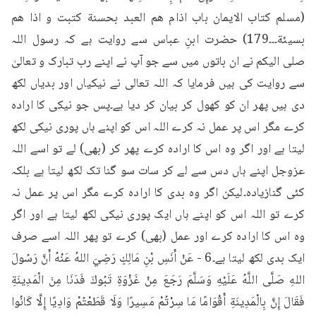
(مسلم کتاب الایمان باب اذام هم العبد بحسنة كتبت و اذا هم 
بسيئة۔۔۔179) حضرت ابنِ عباس سے روایت ہے کہ رسول اللہ 
صلی الیکم نے ان باتوں میں سے جو آپ نے اپنے رب تبارک و تعالیٰ 
سے روایت کی ہیں فرمایا کہ اللہ تعالی نے نیکیاں اور بدیاں لکھ 
دی ہیں پھر ان کو کھول کر بیان کر دیا ہے۔پس جو نیکی کا ارادہ 
کرے مگر اس پر عمل نہ کرے اللہ اس کو اپنے ہاں پوری نیکی لکھ 
لیتا ہے اور اگر وہ اس کا ارادہ کرے پھر کر (بھی) لے تو اسے اللہ 
عزوجل اپنے ہاں دس سے لے کر سات سو گنا تک لکھ لیتا ہے بلکہ 
کئی گنازیادہ۔لیکن اگر وہ بدی کا ارادہ کرے مگر اس پر عمل نہ 
کرے تو اللہ اس کو اپنے ہاں ایک پوری نیکی لکھ لیتا ہے اور اگر 
وہ اس کا ارادہ کرے اور عمل (بھی) کرے تو پھر اللہ اسے صرف 
ایک بدی لکھ لیتا ہے۔6 - عَنْ أَنَسِ بْنِ مَالِكٍ رَضِيَ اللهُ عَنْهُ أَنَّ رَسُولَ 
اللهِ صَلَّى اللَّهُ عَلَيْهِ وَسَلَّمَ رَجَعَ مِنْ غَزْوَةِ تَبُوكَ فَدَنَا مِنَ الْمَدِينَةِ 
فَقَالَ إِنَّ بِالْمَدِينَةِ أَقْوَامًا مَا سِرْتُمْ مَسِيرًا وَلَا قَطَعْتُمْ وَادِيًا إِلَّا كَانُوا 