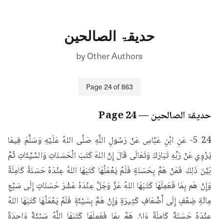
حدیقۃ الصالحین
by
Other Authors
Page
24
of
863
حدیقۃ الصالحین
— Page
24
24 5- عَنِ ابْنِ عَبَّاسِ عَنْ رَسُولِ اللَّهِ صَلَّى اللهُ عَلَيْهِ وَسَلَّمَ فِيمَا 
يَرْوِي عَنْ رَبِّهِ تَبَارَكَ وَتَعَالَى قَالَ إِنَّ اللهَ كَتَبَ الْحَسَنَاتِ وَالسَّيِّئَاتِ ثُمَّ 
بَيَّنَ ذَلِكَ فَمَنْ هَمَّ بِحَسَنَةٍ فَلَمْ يَعْمَلُهَا كَتَبَهَا اللهُ عِنْدَهُ حَسَنَةً كَامِلَةً 
وَإِنْ هَم بِمَا فَعَمِلَهَا كَتَبَهَا اللهُ عَزَّ وَجَلَّ عِنْدَهُ عَشْرَ حَسَنَاتٍ إِلَى سَبْعِ 
مِائَةِ ضِعْفٍ إِلَى أَضْعَافٍ كَثِيرَةٍ وَإِنْ هَمَّ بِسَيْئَةٍ فَلَمْ يَعْمَلُهَا كَتَبَهَا اللهُ 
عِنْدَهُ حَسَنَةٌ كَامِلَةً وَإِنْ هَمَّ بِمَا فَعَمِلَهَا كَتَبَهَا اللَّهُ سَيْئَةٌ وَاحِدَةً 