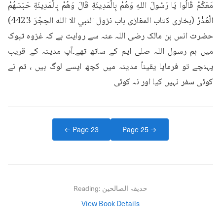
مَعَكُمْ قَالُوا يَا رَسُولَ اللهِ وَهُمْ بِالْمَدِينَةِ قَالَ وَهُمْ بِالْمَدِينَةِ حَبَسَهُمْ 
الْعُذْرُ (بخاری کتاب المغازی باب نزول النبي الا الله الحِجْرَ 4423) 
حضرت انس بن مالک رضی اللہ عنہ سے روایت ہے کہ غزوہ تبوک 
میں ہم رسول اللہ صلی ایم کے ساتھ تھے۔آپ مدینہ کے قریب 
پہنچے تو فرمایا یقیناً مدینہ میں کچھ ایسے لوگ ہیں ، تم نے 
کوئی سفر نہیں کیا اور نہ کوئی
← Page
23
Page
25
→
حدیقۃ الصالحین
Reading:
View Book Details