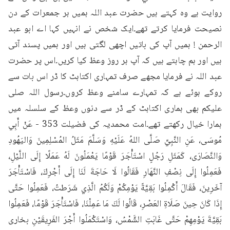
روایت ہے وہ کہتے ہیں حضرت عبد اللہ ہمیں ہر جمعرات کے دن 
نصیحت فرمایا کرتے تھے۔ایک شخص نے انہیں کہا اے ابو عبد 
الرحمن ! ہمیں آپ کی باتیں اچھی لگتی ہیں اور ہمیں پسند آتی 
ہیں اور ہم چاہتے ہیں کہ آپ ہر روز وعظ کیا کریں۔اس پر حضرت 
عبد اللہ نے فرمایا مجھے صرف تمہاری اکتاہٹ کا ڈر اس بات سے 
روکے ہوئے ہے کہ تمہارے سامنے وعظ کروں۔رسول اللہ صلی 
علیکم بھی ہماری اکتاہٹ کے ڈر سے دنوں وعظ کے سلسلہ میں 
ہمارا خیال رکھتے تھے۔امت محمدیہ کی فضیلت 353 - عَنْ أَبِي 
مُوسَى، عَنِ النَّبِيِّ صَلَّى اللهُ عَلَيْهِ وَسَلَّمَ مَثَلُ المُسْلِمِينَ وَاليَهُودِ 
وَالنَّصَارَى، كَمَثَلِ رَجُلٍ اسْتَأْجَرَ قَوْمًا يَعْمَلُونَ لَهُ عَمَلًا إِلَى اللَّيْلِ، 
فَعَمِلُوا إِلَى نِصْفِ النَّهَارِ فَقَالُوا لَا حَاجَةَ لَنَا إِلَى أَجْرِكَ، فَاسْتَأْجَرَ 
آخَرِينَ، فَقَالَ أَكْمِلُوا بَقِيَّةً يَوْمِكُمْ وَلَكُمُ الَّذِي شَرَطتُ، فَعَمِلُوا حَتَّى 
إِذَا كَانَ حِينَ صَلَاةِ العَصْرِ، قَالُوا لَكَ مَا عَمِلْنَا، فَاسْتَأْجَرَ قَوْمًا، فَعَمِلُوا 
بَقِيَّةَ يَوْمِهِمْ حَتَّى غَابَتِ الشَّمْسُ، وَاسْتَكْمَلُوا أَجْرَ الفَرِيقَيْنِ بخاری 