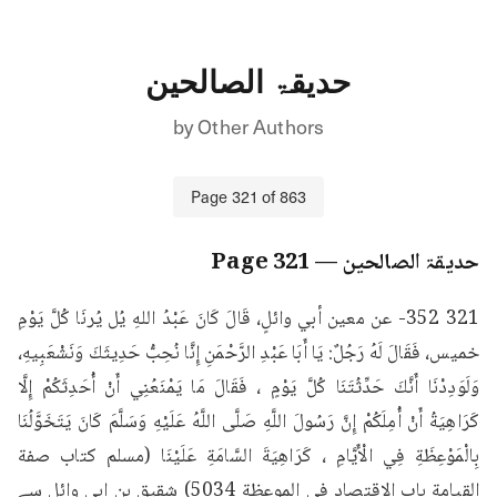
حدیقۃ الصالحین
by
Other Authors
Page
321
of
863
حدیقۃ الصالحین
— Page
321
321 352- عن معين أبي وائلٍ، قَالَ كَانَ عَبْدُ اللهِ يُل يُرنَا كُلَّ يَوْمِ 
خميس، فَقَالَ لَهُ رَجُلٌ: يَا أَبَا عَبْدِ الرَّحْمَنِ إِنَّا نُحِبُّ حَدِيثَكَ وَنَشْعَبِيهِ، 
وَلَوَدِدْنَا أَنَّكَ حَدِّثُتَنَا كُلَّ يَوْمٍ ، فَقَالَ مَا يَمْنَعُنِي أَنْ أُحَدِثَكُمْ إِلَّا 
كَرَاهِيَةُ أَنْ أُمِلَكُمْ إِنَّ رَسُولَ اللَّهِ صَلَّى اللَّهُ عَلَيْهِ وَسَلَّمَ كَانَ يَتَخَوَّلُنَا 
بِالْمَوْعِظَةِ فِي الْأَيَّامِ ، كَرَاهِيَةَ السَّامَةِ عَلَيْنَا (مسلم کتاب صفة 
القيامة باب الاقتصاد في الموعظة 5034) شقیق بن ابی وائل سے 