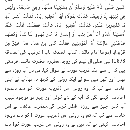
النَّبِيِّ صَلَّى اللَّهُ عَلَيْهِ وَسَلَّمَ أَنَّ مِسْكِينًا سَأَلَهَا، وَهِيَ صَائِمَةٌ، وَلَيْسَ 
فِي بَيْتِهَا إِلَّا رَغِيفٌ، فَقَالَتْ لِمَوْلَاةٍ لَهَا: أَعْطِيهِ إِيَّاهُ، فَقَالَتْ: لَيْسَ لَكِ 
مَا تُفْطِرِينَ عَلَيْهِ، فَقَالَتْ: أَعْطِيهِ إِيَّاهُ، قَالَتْ: فَفَعَلْتُ، قَالَتْ: فَلَمَّا 
أَمْسَيْنَا أَهْدَى لَنَا أَهْلُ بَيْتٍ أَوْ إِنْسَانُ مَا كَانَ يُهْدِى لَنَا شَاةً وَكَفْنَهَا، 
فَدَعَتْنِي عَائِشَةُ أَمْ الْمُؤْمِنِينَ فَقَالَتْ كُلى مِنْ هَذَا، هَذَا خَيْرٌ مِنْ 
قُرْصِكِ (موطا امام مالک ، کتاب الصدقة باب الترغيب في الصدقة 
1878) نبی صلی ال نیلم کی زوجہ مطہرہ حضرت عائشہ فرماتی 
ہیں کہ ان سے ایک غریب عورت نے سوال کیا۔اس دن آپ روزہ سے 
تھیں اور گھر میں سوائے ایک روٹی کے کچھ نہ تھا۔آپ نے اپنی 
خادمہ سے کہا کہ وہ روٹی اس (غریب عورت) کو دے دے۔وہ 
(خادمہ) کہنے لگی کہ آپ کے لئے کوئی اور چیز تو موجود نہیں۔
آپ کس چیز سے روزہ افطار کریں گی۔حضرت عائشہ نے اس 
خادمہ سے کہا کہ تم وہ روٹی اس (غریب عورت ) کو دے دو۔وہ 
(خادمہ) کہتی ہے کہ میں نے وہ روٹی اس غریب عورت کو) دے 