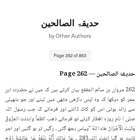
حدیقۃ الصالحین
by
Other Authors
Page
262
of
863
حدیقۃ الصالحین
— Page
262
262 مروان بن سالم المقفع بیان کرتے ہیں کہ میں نے حضرت ابن 
عمر کو دیکھا کہ وہ اپنی داڑھی مٹھی میں لیتے اور جو ہتھیلی 
سے زائد ہوتی اس کو کاٹ ڈالتے اور فرماتے کہ جب رسول اللہ 
صلی ا نام روزہ افطار کرتے تو فرماتے ذهب الظمأ وابتلت العرُوقُ 
وَثَبَتَ الْأَجْرُانْ هَاءَ اللهُ "پیاس بجھ گئی ، رگیں تر ہو گئیں اور اجر 
ثابت ہو گیا انشاء اللہ۔283 ـ عَنْ مَالِكَ أَنَّهُ بَلَغَهُ عَنْ عَائِشَةَ زَوْجِ 