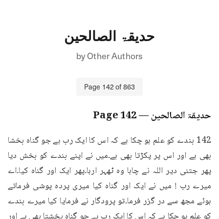
حدیقۃ الصالحین
by
Other Authors
Page
142
of
863
حدیقۃ الصالحین
— Page
142
142 بندے کو علم ہو چکا ہے کہ اس کا ایک رب ہے جو گناہ بخشا 
بھی ہے اور اس پر پکڑتا بھی ہے۔میں نے اپنے بندے کو بخش دیا 
پھر جتنی دیر اللہ نے چاہا وہ ٹھہر ارہا۔پھر ایک اور گناہ کیا۔اے 
میرے رب ! میں نے ایک اور گناہ کیا میری پردہ پوشی فرماتے 
ہوئے مجھ سے در گزر فرما۔تو پرودگار نے فرمایا کیا میرے بندے 
کو علم ہو چکا ہے کہ اس کا ایک رب ہے جو گناہ بخشتا بھی ہے اور 