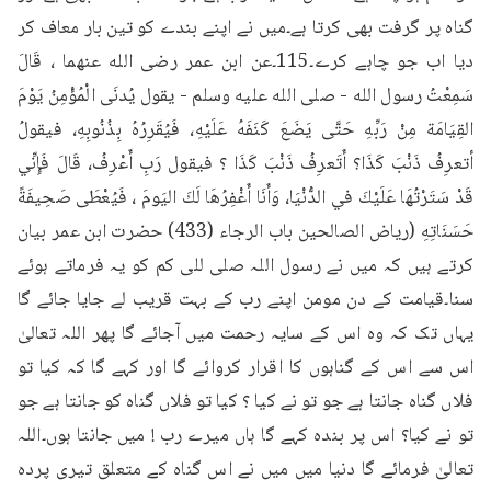
گناہ پر گرفت بھی کرتا ہے۔میں نے اپنے بندے کو تین بار معاف کر 
دیا اب جو چاہے کرے۔115۔عن ابن عمر رضی الله عنهما ، قَالَ 
سَمِعْتُ رسول الله - صلى الله عليه وسلم - يقول يُدنَى الْمُؤْمِنُ يَوْمَ 
القِيَامَة مِنْ رَبِّهِ حَتَّى يَضَعَ كَنَفَهُ عَلَيْهِ، فَيُقَرِرُهُ بِذُنُوبِهِ، فيقولُ 
أتعرِفُ ذَنْبَ كَذَا؟ أَتَعرِفُ ذَنْبَ كَذَا ؟ فيقول رَبِ أَعْرِفُ، قَالَ فَإِنِّي 
قَدْ سَتَرْتُهَا عَلَيْكَ في الدُّنْيَا، وَأَنَا أَغْفِرُهَا لَكَ اليَومَ ، فَيُعْطَى صَحِيفَةً 
حَسَنَاتِهِ (رياض الصالحين باب الرجاء (433) حضرت ابن عمر بیان 
کرتے ہیں کہ میں نے رسول اللہ صلی للی کم کو یہ فرماتے ہوئے 
سنا۔قیامت کے دن مومن اپنے رب کے بہت قریب لے جایا جائے گا 
یہاں تک کہ وہ اس کے سایہ رحمت میں آجائے گا پھر اللہ تعالیٰ 
اس سے اس کے گناہوں کا اقرار کروائے گا اور کہے گا کہ کیا تو 
فلاں گناہ جانتا ہے جو تو نے کیا ؟ کیا تو فلاں گناہ کو جانتا ہے جو 
تو نے کیا؟ اس پر بندہ کہے گا ہاں میرے رب ! میں جانتا ہوں۔اللہ 
تعالیٰ فرمائے گا دنیا میں میں نے اس گناہ کے متعلق تیری پردہ 