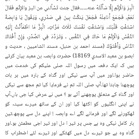
الْبِرَ وَالْإِثْمِ إِلَّا سَأَلْتُهُ عنه۔۔۔۔۔۔فقال جنت تَسْألني عن البز والإِثْمِ فَقَالَ 
نَعَمْ، فَجَمَعَ أَنامِلَهُ فَجَعَلَ يَنكُتُ بِينَ فِي صَدْرِي، وَيَقُولُ يَا وَابِصَةُ 
اسْتَفْتِ قَلْبَكَ، وَاسْتَفْتِ نَفْسَكَ ثَلَاثَ مَرَّاتٍ، الْبِرُّ مَا اطْمَأَنَّتْ إِلَيْهِ 
النَّفْسُ وَالْإِثْمُ مَا حَاكَ فِي النَّفْسِ ، وَتَرَدَّدَ فِي الصَّدْرِ، وَإِنْ أَفْتَاكَ 
النَّاسُ وَأَفْتَوْكَ (مسند احمد بن حنبل، مسند الشاميين ، حدیث و 
ابصو بن معبد الاسدي 18169) حضرت وابصہ بن معبد بیان کرتے 
ہیں کہ ایک دفعہ میں رسول اللہ صلی علیکم کی خدمت میں 
حاضر ہوا۔اور میں آپ سے نیکی اور گناہ کے بارہ میں ہر بات 
پوچھنا چاہتا تھا۔آپ صلی اللہ تم نے فرمایا کیا تم مجھ سے نیکی 
اور گناہ کے متعلق پوچھنے آئے ہو ؟ میں نے عرض کیا جی ہاں۔آپ 
نے اپنی انگلیوں کو اکٹھا کیا اور ان کے ساتھ میرے سینہ کو 
ٹھکورنے لگے اور فرمانے لگے اے وابصہ ! اپنے دل سے پوچھ۔تین 
بار کامل نیکی وہ ہے جس پر تیر ا دل اور تیر اجی مطمئن ہو۔اور 
گناہ وہ ہے جو تیرے دل میں کھٹکے اور تیرے لئے اضطراب کا 