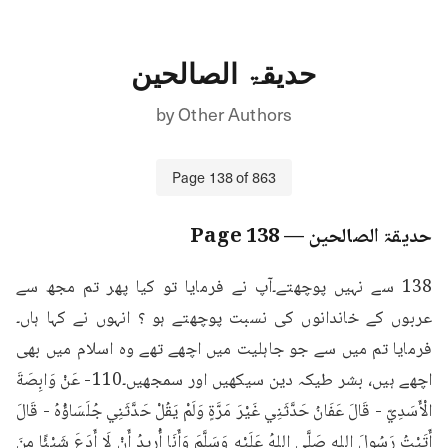
حدیقۃ الصالحین
by
Other Authors
Page
138
of
863
حدیقۃ الصالحین
— Page
138
138 سے نہیں پوچھتے۔آپ نے فرمایا تو کیا پھر تم مجھ سے 
عربوں کے خاندانوں کی نسبت پوچھتے ہو ؟ انہوں نے کہا ہاں۔
فرمایا تم میں سے جو جاہلیت میں اچھے تھے وہ اسلام میں بھی 
اچھے ہیں، بشر طیکہ دین سیکھیں اور سمجھیں۔110- عَنْ وَابِصَةَ 
الْأَسَدِيّ - قَالَ عَفَانُ حَدَّثَنِي غَيْرَ مَرَّةٍ وَلَمْ يَقُلْ حَدَّثَنِي جُلَسَاؤُهُ - قَالَ 
أَتَيْتُ رَسُولَ اللهِ صَلَّى اللهُ عَلَيْهِ وَسَلَّمَ وَأَنَا أُرِيدُ أَنْ لَا أَدَعَ شَيْئًا مِنَ 