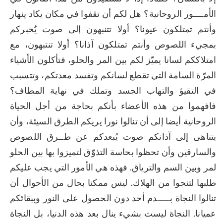
الأمــــور الروحانية؟ هل لكم أن تقفوا في مكان يكاد ينهار 
وأنتم تمتلكون عيونا؟ أولا تتنبهون إلى صوت يُخبركم 
بمجيء اللصوص وأنتم تمتلكون آذانا؟ أولا تنتبهون، مع 
امتلاككم لسانا يميّز لكم بين المر والحلو، فتأكلون الأشياء 
المرّة السامة التي تقطع لسانكم وتفسد معدتكم، وتتسبب 
في التقيؤ والتهاب الجسد وتملك في نهاية المطاف؟ 
فافهموا من هذه الأعضاء بأنكم بحاجة من أجل الحياة 
الروحانية أيضا إلى أن تنالوا نورا يريكم الطرق السيئة، وأن 
يتناهى إلى آذانكم صوت يُبعدكم عن طــرق اللصوص 
والسارقين وأن تحظوا بحاسة التذوّق لتميزوا بها بين الحلو 
لمر وبين السم والترياق. فهذه هي الأمور التي يجب عليكم 
طلبها لتنجوا من الهلاك. ليس ممكنا بحال من الأحوال أن 
تنالوا النجاة بـــــدم أحد دون الحصول على النور وببقائكم 
عميانا. النجاة ليست بشيء ينال بعد هذه الدنيا، بل النجاة 