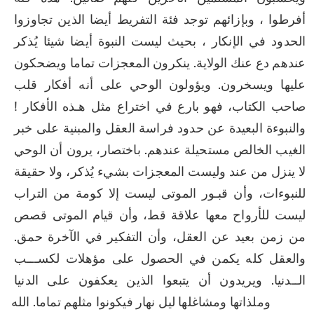
أفرطوا ، وبإزائهم توجد فئة التفريط أيضا الذين تجاوزوا 
الحدود في الإنكار ، بحيث ليست النبوة أيضا شيئا يُذكر 
عندهم دع عنك الولاية. ينكرون المعجزات تماما ويضحكون 
عليها ويسخرون. ويؤولون الوحي على أنه أفكار قلب 
صاحب الكتاب، فهو بارع في اختراع مثل هـذه الأفكار ! 
والنبوءة البعيدة عن حدود فراسة العقل والمبنية على خبر 
الغيب الخالص مستحيلة عندهم. باختصار، يرون أن الوحي 
لا ينزل من عند وليست المعجزات بشيء يُذكر، ولا حقيقة 
للنبوءات، وأن قبـور الموتى ليست إلا كومة من التراب 
ليست للأرواح معها علاقة قط، وأن قيام الموتى قصص 
من زمن بعيد عن العقل، وأن التفكير في الآخرة حمق. 
والعقل كله يكمن في الحصول على مؤهلات لكســـب 
الــدنيا. ويريدون أن يتبعوا الذين يعكفون على الدنيا 
وملذاتها ومشاغلها ليل نهار فيكونوا مثلهم تماما. الله