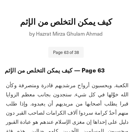
كيف يمكن التخلص من الإثم
by
Hazrat Mirza Ghulam Ahmad
Page
63
of
38
63
— Page
كيف يمكن التخلص من الإثم
الكعبة. ويحسبون أرواح مرشديهم قادرة ومتصرفة وكأن 
الله خوَّلها في كل شيء. ستجدون بجانب معظم الزوايا 
قبرا يطلب أصحابها من مريديهم أن يعبدوه. وإذا طلب 
منهم أحدٌ كرامة سردوا آلاف الكرامات لصاحب القبر دون 
دليل على إحداها إن مغزى الإسلام عندهم هو عبادة القبور 
ويحسبون المسلمين الآخرين كلهم ضالين. هذه فئة 