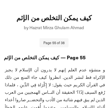
كيف يمكن التخلص من الإثم
by
Hazrat Mirza Ghulam Ahmad
Page
55
of
38
55
— Page
كيف يمكن التخلص من الإثم
و منشؤه عدم العلم إنهم لا يدرون أن الإسلام لا يجيز 
الإكراه قط لنشر الدين. انظروا كيف جاء المنع من ذلك 
في القرآن الكريم حيث يقول: لا إِكْرَاهَ فِي الدِّينِ ، فلماذا 
رُفع السيف إذًا؟ الحقيقة أن النــاس الهمجيين من العرب 
الذين لم يبق فيهم شائبة من الأدب والتحضــر صاروا أعداء 
ألداء للإسلام والمسلمين. وعندما أُقمت عليهم الخطأ 