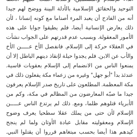
التوحيد والحقائق الإسلامية بالأدلة البينة ووضح لهم جيدا 
أنه من الفادح أن يعبد المرء أصناما مع كونه إنسانا ، لأن 
ذلك يعارض الإنسانية أيضا، فلم يطيقوا جوابا على هذه 
الأمور المعقولة. وبسبب عدم قدرتهم على الجواب نشأت 
في العقلاء حركة إلى الإسلام. فانفصل الأخ عـــــن الأخ 
والأب عن الابن. فلم يجدوا حيلة لإنقاذ دينهم الباطل إلا أن 
يمنعوا الناس من الانضمام إلى الإسلام بعقوبات قاسية. 
عندئذ بدأ "أبو جهل" وغيره من زعماء مكة يفعلون ذلك في 
مكة المعظمة. المطلعون على تاريخ صدر الإسلام يعرفون 
جيدا ما صبّه المعارضون من المظالم في مكة، وكم من 
الأبرياء قتلوهم ظلما، ومع. ذلك لم يرتدع الناس عـــــن 
الإسلام لأن حتى من يملك عقلا سطحيا يعرف وضوح 
الإسلام ومعقوليته مقابل عبادة الأوثان ولما لم ينجح 
كيدهم هذا أيضا بحسب مبتغاهم قرروا أن يقتلوا النبي. 