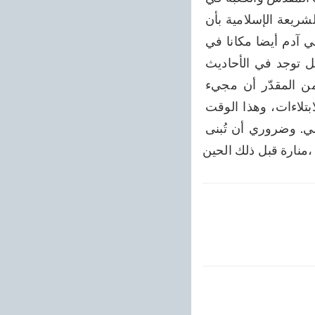
مكة المعظمة. فهاتان الصورتان تمثلان تجليات روحانية. وبناء على ذلك قد قيل في الشريعة الإسلامية بأن 
المسيح الموعود سينزل على المنارة أو عند المنارة في بلد شرقي دمشق، كما أعطي آدم أيضا مكانا في 
الجانب الشرقي. ولا ضير في بناء المنارة الظاهرية أيضا قبل هذا المجيء الجلالي بل توجد في الأحاديث 
نبوءة أنها ستكون علامة المجيء الجلالي للمسيح الموعود وستُبنى قبل مجيئه. ومن المقدّر أن مجيء 
المسيح الموعود سيكون على نوعين. أولا: المجيء العادي المصحوب بشتى أنواع الابتلاءات، وهذا الوقت 
سيكون وقت أصناف المعاناة. وعندما تنتهي هذه الأيــــام عندها يحين المجيء الجلالي. وضروري أن تُبنى 
منارة قبل ذلك الحين،