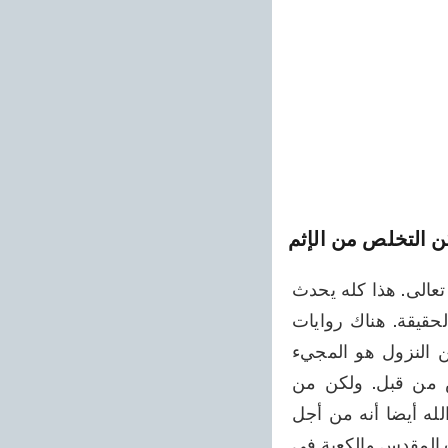
 التخلص من الإثم
جلال الله على شخص قائم كالمنارة. وفي ذلك الحين تتولد فيه التأثيرات الإلهية بإذنه تعالى. هذا كله يحدث 
عند المجيء الثاني. وإن مجيء المسيح الموعود بأسلوب خاص صورة كاملة لهذه الحقيقة. هناك روايات 
رائجة بين المسلمين أن المسيح الموعود سينزل على المنارة. ولكن المراد مــــــن النزول هو المجيء 
الجلالي الذي تحالفه الصبغة الإلهية، وليس معناه أنه لم يكن موجودا على الأرض من قبل. ولكن من 
الضروري أن تُبوئــــه السماء عندها إلى أن يحين الوقت الذي قدّره الله. ومن سنة الله أيضا أنه من أجل 
ترسيخ الأمور الروحانية في الأذهان يخلق لها بعض جوانبها المادية أيضا، مثل هيكل بيت المقدس والكعبة في 