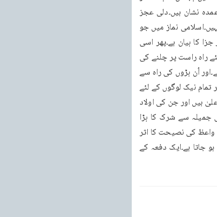
ہونے کا بیان اگر ہمارے اعضا کر سکتے ہیں۔تو نماز کا قیام اور نماز میں ہاتھ باندھنا بے شک عمدہ نشان ہیں۔دلی عجز 
وانکسار غایت درجے کا تذلل اگر کوئی ظاہری نشان رکھتا ہے۔تو حالت رکوع وسجدہ ہرگز کم نہیں۔اسلامی نماز میں جو 
کلمات ہیں۔ان میں صرف باری تعالٰی کا معبود ہونا۔اور اس کی رحمت عامہ اور ناقہ اور سزا اور جزا کا بیان ہے۔پھر اسی 
مالک کی معبودیت کا اقرار اور اُسی کی امداد کا اعتراف ہے۔پھر نمازی اپنے اور تمام لوگوں کے لئے راہ راست پر چلنے کی 
دعا مانگتا ہے۔اور بارگاہ حق میں عرض کرتا ہے مجھے ایسے لوگوں کی راہ دکھا جنیر تیر افضل ہے۔اور اُن بڑوں کی راہ سے 
بچا۔جن پر الہی تیرا غضب ہے۔یا جو لوگ راہ سے بہک گئے۔پھر کچھ الہی تعریف کے الفاظ ہیں۔پھر تمام نیک لوگوں کے لئے 
دعا ہے۔پھر واعظ توحید ابراہیم راستباز پر جو تمام بنی اسرائیل پر اور بنی اسمعیل کے مورث اعلیٰ ہیں اور جن کی اولاد 
میں محمد صاحب بھی ہیں اور محمصلی اللہ علیہ وسلم کے لئے دعا ہے۔کیونکہ اُن کی مساعی جمیلہ سے شرک کا بڑا 
استیصال ہوا۔اور توحید نے عروج پایا۔پھر اپنے لیے دُعا ہے۔انسان کا خاصہ ہے اُس کے دل پر کسی واعظ کی نصیحت کا اثر 
ایک ہی بار کچھ نہیں پڑتا۔انسان کے دل کا زنگ جو اسے محسوسات میں لگائے رکھنے سے پیدا ہو جاتا ہے۔ایک دفعہ کے 