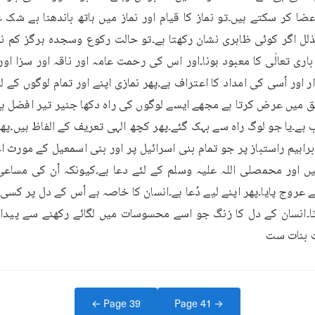
ت بنات ست
← Page
39
Page
41
→