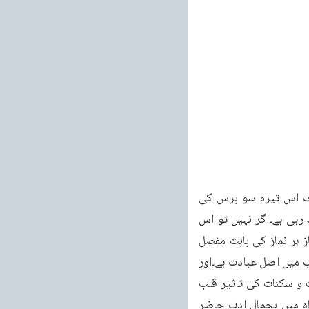
۴۰ ایک طرف عرب کی اس خطرناک بت پرستی کو دیکھو جو قبل از اسلام تھی اور ایک طرف اس تیرہ سو برس کی 
خالص توحید کو دیکھو۔پھر بتاؤ کسی قوم میں اتنی دیر تک اس طرح على العموم تو محفوظ رہی ہے۔اگر نہیں تو اس 
کلمہ توحید کا آخری جزو بے دیں سخت معجزہ اور خرق عادت ہو گیا۔اسلامی دوسری اصل نماز ہر نماز کی بابت مفصل 
بحث علیحدہ اسمی کتاب میں موجود ہے؟ نماز کیا ہے۔خدا سے دلی نیاز۔اور یہ عبادت تمام مذاہب میں اصل عبادت ہے۔اور 
کچھ شک نہیں دلی جوشوں کا اثر ظاہری حرکات اور سکنات پر ضرور پڑھتا ہو اور ظاہر حرکات و سکنات کی تاثیر قلب 
پر ضرور پہنچتی ہے۔باریتعالی ہی کے دست قدرت میں محبوس رہنے کا ثبوت اور اسکی بارگاہ میں بجمال ادب حاضر 