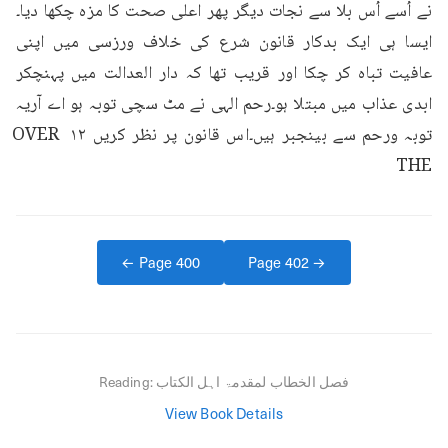
نے اُسے اُس بلا سے نجات دیگر پھر اعلی صحت کا مزہ چکھا دیا۔
ایسا ہی ایک بدکار قانون شرع کی خلاف ورزسی میں اپنی 
عافیت تباہ کر چکا اور قریب تھا کہ دار العدالت میں پہنچکر 
ابدی عذاب میں مبتلا ہو۔رحم الہی نے مٹ سچی توبہ ہو اے آریہ 
توبہ ورحم سے بینجبر ہیں۔اس قانون پر نظر کریں ۱۲ OVER 
THE
← Page
400
Page
402
→
فصل الخطاب لمقدمۃ اہل الکتاب
Reading:
View Book Details