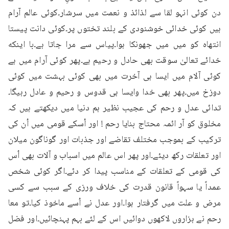
دن کوئی انہو لقا سے لذائذ و نعمت میں سرشار۔کوئی عالم آرام 
ہیں کوئی خدائی خوشنودی کے بلند تختوں پر۔کوئی دانت پیستا 
انتھاہ کو میں میں جھونکا ہوا۔پیاس سے مرا جاتا ہے۔با اینکه 
خدائے تعالیٰ سوقت بھی حادل و رحیم ہے۔پھر کوئی آرام میں ہے 
کوئی آلام میں ایسا ہی آخرت میں بھی کوئی بہشت میں کوئی 
دوزخ میں۔پھر بھی خدا وایسا ہی قدوس و رحیم و عادل رہیگا۔
تدائی عدل و رحم کی عجیب نظیر ہم دنیا میں دیکھتے ہیں کہ 
مخلوق کو آر ائمہ محتاج بنایا رحم ! اور اُسکے قومی میں اُن کی 
ترکیب کے بموجب مختلف تقاضے اور جذبات اور گوناگون میلان 
اور تعلقات رکھ دیئے۔اور پھر اس عالم میں اسباب و آلات بھی اُس 
کی قومی کے تعلقات کے مناسب پیدا کر دئے۔اگر کوئی شخص 
عمداً یا سہواً قانون قدرت کی خلاف ورزی کے سبب سے کسی 
مرض و علت میں گرفتار ہوا۔اور عدل نے اُسے ماخوذ کیا۔تو معا 
رحم نے ہزاروں لاکھوں دوائیں اس کے لئے بہم پہنچائیں۔اور فضل 