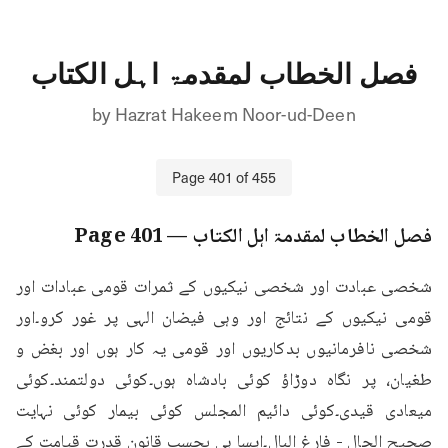
فصل الخطاب لمقدمۃ اہل الکتاب
by
Hazrat Hakeem Noor-ud-Deen
Page
401
of
455
فصل الخطاب لمقدمۃ اہل الکتاب
— Page
401
شخصی عبادت اور شخصی نیکیوں کے ثمرات قومی عبادات اور 
قومی نیکیوں کے نتائج اور وہی فیضان الہی پر غور کرو۔اور 
شخصی نافرمانیوں بدکاریوں اور قومی یہ کار ہوں اور بغض و 
طغیان، پر نگاہ دوڑاؤ کوئی بادشاہ ہوں۔کوئی دولتمند۔کوئی 
میعادی قیدی۔کوئی دائیم المجلس کوئی بیمار کوئی نہایت 
صحیح الحال - فارغ البال۔ایسا ہی بحسب قانونِ قدرت قیامت کے 