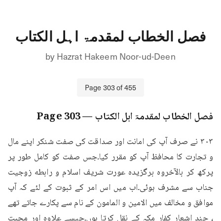
فصل الخطاب لمقدمۃ اہل الکتاب
by
Hazrat Hakeem Noor-ud-Deen
Page
303
of
455
فصل الخطاب لمقدمۃ اہل الکتاب
— Page
303
۳۰۳ نے صرف آپ کی امانت اور صداقت کی صفت شنکر اپنے مال 
و تجارت کا محافظ آپ کو مقرر کیا۔جس صفت کو کامل طور پر 
پرکھ کر بالآخروه برگزیده عورت شریف اسلام و رابطه زوجیت 
جناب سے مشرف ہوئی۔اب میں اس امر کے ثبوت کے لئے کہ آپ 
موافق و مخالف میں الامین و المامون کے نام سے پکارے جاتے تھے 
، چند اشعار کفار مکہ کے نقل کرتا ہوں۔جیسے علاوہ اور محبت 