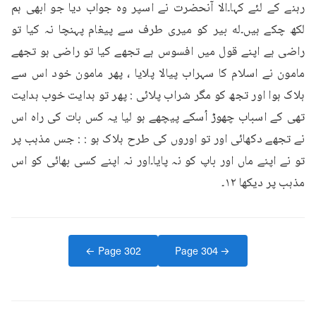
رہنے کے لئے کہا۔الا آنحضرت نے اسپر وہ جواب دیا جو ابھی ہم 
لکھ چکے ہیں۔له بیر کو میری طرف سے پیغام پہنچا نہ کیا تو 
راضی ہے اپنے قول میں افسوس ہے تجھے کیا تو راضی ہو تجھے 
مامون نے اسلام کا سہراب پیالا پلایا ، پھر مامون خود اس سے 
ہلاک ہوا اور تجھ کو مگر شراب پلائی : پھر تو ہدایت خوب ہدایت 
تھی کے اسباب چھوڑ اُسکے پیچھے ہو لیا یہ کس بات کی راہ اس 
نے تجھے دکھائی اور تو اوروں کی طرح ہلاک ہو : : جس مذہب پر 
تو نے اپنے ماں اور باپ کو نہ پایا۔اور نہ اپنے کسی بھائی کو اس 
مذہب پر دیکھا ۱۲۔
← Page
302
Page
304
→