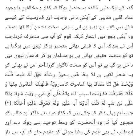
گنہ کے ایک طبی فائدہ یہ حاصل ہوگا کہ کفار و مخالفین با وجود 
عناد قلبی مذہبی کے آپکی ذاتی وجاہت اور قدوسیت کے کیسے 
قائل ہیں۔کعب بن زہیر بن ابی سلمی سخت دشمن آپکا تھا۔ہمیشہ 
وہ آپکی ہجو میں اشعار کہکہ قوم کو آپ سے منحرف کرتا۔جب 
اُس نے سناکہ اُس کا قیقی بھائی متحیر ہوکر نبوی میں ہوگیا ہے 
تو کو سخت حقیقی بھائی بی یو مسلمان ہو کر خادمان نبوی میں 
داخل ہو گیا ہے تو اُس کو سخت ناگوار گزرا۔آخر اس نے بھائی کو 
یہ اشعار لکھے ہے الا بلغَا عَنى بحيرًا رِسَالَةَ فَهَلْ لَكَ فيما قُلْتَ 
وَيْحَكَ هَلْ لَكَا سَقَاكَ بها الماموت كاسارويّةٌ فَانْهَلَكَ الْمَامُونُ مِنْهَا وَ 
عَلَكا فَفَارَقْتَ ففارقت اسباب الله وتَهُ عَلَى أَيِّ شَيْ ءٍ رَيْبَ شَرِكَ وَلكَا 
عَلَى مَنْ هَبِ لَمْ تُلْفِ أَتَاوَلا أَبا عَلَيْهِ وَلَمْ تَعْرِفُ عَلَيْهِ أَخَالَكَا (۳) 
جیسا ہم پہلے ذکر کر چکے ہیں کہ کفار عرب نے ملکر ابو طالب کو 
مجبور کیا کہ وہ آنحضرت کو وعظ توحید سے روک دے اور 
ابوطالب نے بھی قوم کی رضا جوئی کو مقدم جان کر آپ سے باز 