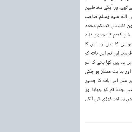
معلوم ہوتا ہے۔اس سے غرض یہ ہو کہ آپ بڑے استقلال اور قومی یقین سے مثلیت کا دعوی کرتے تھے۔اور آپکے مخاطبین 
تعصب اور حسد کے سوا انکار کی کوئی وجہ نہیں رکھتے تھے۔ابن ہشام۔من محمد رسول الله صلى الله عليه وسلم صاحب 
موسی و اخيه والمصدق لما جاء به موسى الا ان الله قد قال لكم يا معشر أهل التوراة وانكم لتجدون ذلك في كتابكم محمد 
رسول الله وانى انشدكم بالله الا الخبر تمونى هل تجدون فيما انزل الله عليكم ان تؤمنوا بمحمد فان كنتم لا تجدون ذلك 
في كتابكم فلا اكره عليكم قد تبين الرشد من الغى۔ترجمہ محمد رسول اللہ کیطرف سے جو موسیٰ کا میل اور اس کا 
بھائی اور اسکی تعلیمات کو سچا کر نیوالا ہے۔اسے گروہ اہل تورات دیکھو اللہ تعالیٰ نے تمہیں فرمایا اور تم اس بات کو 
اپنی کتاب میں پاتے ہو یہ محمداللہ کا رسول ہے ا ا ا ا ا ا ا ا ا ا ا ا ا ہو ہی جو کھا نے میرا ا ا ا م میں یہ ہیں کھا پاتے کہ تم 
لو محمد رایمان لائے۔اگر تم اپنی کتاب میں نہیں پاتے ہو تو میں تمہیں مجبور نہیں کرتا۔ضلالت اور ہدایت ممتاز ہو چکی 
ہو یا ابن ہشام جلد صفحه ۱۹۶۷ ل بھٹو اپنے حق بات کو جب اُن تک پہنچی اب آگے آریگا اُن پر متن اس بات کا جسپر 
ہنستے تھے۔کیا دیکھتے نہیں کتنی ہلاک کیں پہنے پہلے دن سوسنگتیں انکو جایا تھا ہمنے مک میں جتنا تم کو جھایا اور 
چھوڑ دیا اپنے انپر آسمان پرستان اور بنادیں نہریں بہتی اُنکے نیچے پھر ہلاک کیا انکو انکے گناہوں پر اور کھڑی کی اُنکے 