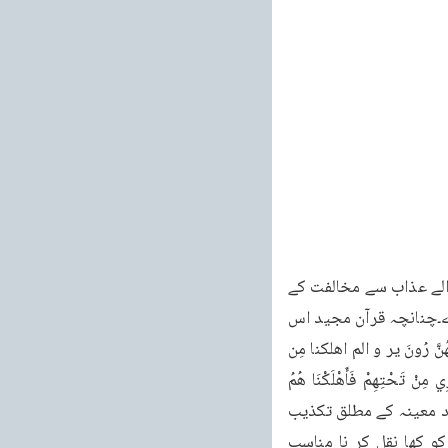
P46 له اقل اول آنحضرت نے کتے میں موسی کی مثلیت کا دعوی کیا۔اور اپنے من الفین کو آنے والے عذاب سے مخالفت کے 
باعث ڈرایا۔اسپر کفار مکہ نے کہا کہ اگر تو سچا ہو تو اس کا نشان نہیں دیکھا کہ ہم پر عذاب آوے۔چنانچہ قرآن مجید اس 
معامے کی اسطرح خبر دیتا ہے۔فَقَدْ كَذَّبُوا بِالْحَقِّ لَمَّا جَاءَهُمْ نَسَونَ يَأْتِيهِمْ أَنْبَا وَهُمْ مَا كَانُوا بِهِ يَسْتَهُنَّ رُونَ ير و الم اهلكنا مِن 
قَبْلِهِم مِّن قَرْنٍ مَكَنَّا هُمْ فِي الْأَرْضِ مَا لَمْ نُمَيَّنَ لَكُمْ وَ أرسلنا السماء عل مِّدْرَا وجعَلْنَا الْأَنْهَارَ تَجْرِي مِنْ تَحْتِهِمْ فَأَهْلَكْنَا هُمُ 
بِذُنُوبِهِمْ وَأَنشَأْنَا مِن بَعْدِهِمْ قُرنا اخَرِينَ - سیپاره ، - سوره انعام رکوع ۱- اس آیت میں بدوں میعاد معینہ کے مطلق تکذیب 
پر ہلاکت کی خبر دی۔پھر فرمایا۔ے اس مقام پر آنحضرت کا خط ہو انہوں نے خیبر کے یہود کو کھا نقل کر نا مناسب 