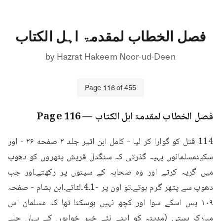
فصل الخطاب لمقدمۃ اہل الکتاب
by
Hazrat Hakeem Noor-ud-Deen
Page
116
of
455
فصل الخطاب لمقدمۃ اہل الکتاب
— Page
116
114 قتل کو گوارا کر لیا - کامل ابن اثیر جلد ۲ صفحه ۲۶ - اور 
سکینمسلمانوں پہیہ گذرتی کہ سنگدل قریش پتھروں کو دھوپ 
میں گریہ کرتے اور وہ صحابہ کے سینوں پر رکھتے۔اور جب 
دھوپ سے پتھر گرم ہوتے۔تو اون پر -1۔4۔لٹاتے۔ابن ہشام - صفحہ 
۱۰۹ پس اسکے سوا اور کچھ نہیں ہوسکتا تھا کہ مسلمان اس 
مبارک بستی (مدینہ کو اپنے نئے خیر خواہوں کے یہاں چلے 