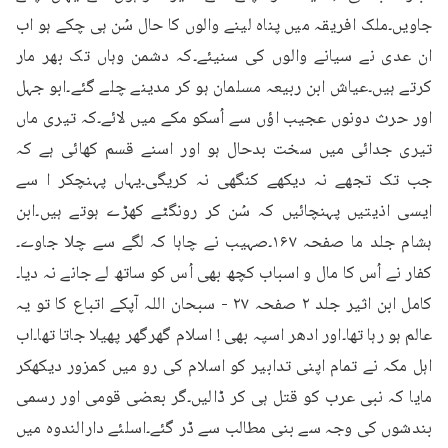
جاویں۔ملک افریقہ میں پناہ لینے والوں کا حال سُن ہی چکے ہو اب 
ان عدی نے سیانے والوں کی سنیئے۔کہ دشمن وہاں تک بھر مار 
کرتے ہیں۔عیاش ابن ربیعہ مسلمان ہو کر مدینے چلے گئے۔ابو جہل 
اور حرث دونوں عجیب اؤں سے اُسکو مکے میں لائے۔کہ تیری ماں 
تیری جدائی میں سخت بدحال ہو اور اسنے قسم کھائی ہے کہ 
جب تک تجھے نہ دیکھے کنگھی نہ کریگی۔یہاں پہنچکر ا سے 
ایسی اذیتیں پہنچائیں کہ سُن کر رونگٹے کھڑے ہوتے ہیں۔ابن 
ہشام جلد ما صفحہ ۱۶۷۔صہیب نے چاہا کہ لگے سے چلا جاوے۔
کفار نے اُس کا مال و اسباب کچھ بھی اُس کو ساتھ لے جانے نہ دیا۔
کامل ابن اثیر جلد ۲ صفحہ ۲۷ - سبحان اللہ آپکے اتباع کا تو یہ 
عالم ہو رہا تھا۔اور ادھر اسپہ بھی ! اسلام گھرگھر پھیلا جاتا تھا۔اب 
اہل مکہ نے تمام اپنی تدابیر کو اسلام کی رو میں کمزور دیکھکر 
مایا کہ نبی عرب کو قتل ہی کر ڈالیں۔گر بعضی قومی اور رسمی 
بندشوں کی وجہ سے بنی مطالب سے ڈر گئے۔اسلئے دارالندوہ میں 