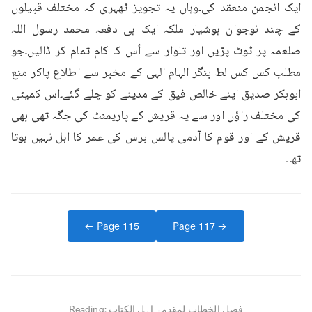
ایک انجمن منعقد کی۔وہاں یہ تجویز ٹھہری کہ مختلف قبیلوں 
کے چند نوجوان ہوشیار ملکہ ایک ہی دفعہ محمد رسول اللہ 
صلعمہ پر ٹوٹ پڑیں اور تلوار سے اُس کا کام تمام کر ڈالیں۔جو 
مطلب کس کس لط بنگر الہام الہی کے مخبر سے اطلاع پاکر منع 
ابوبکر صدیق اپنے خالص فیق کے مدینے کو چلے گئے۔اس کمیٹی 
کی مختلف راؤں اور سے یہ قریش کے پاریمنٹ کی جگہ تھی بھی 
قریش کے اور قوم کا آدمی پالس برس کی عمر کا اہل نہیں ہوتا 
تھا۔
← Page
115
Page
117
→
فصل الخطاب لمقدمۃ اہل الکتاب
Reading: