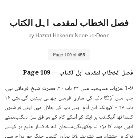
فصل الخطاب لمقدمۃ اہل الکتاب
by
Hazrat Hakeem Noor-ud-Deen
Page
109
of
455
فصل الخطاب لمقدمۃ اہل الکتاب
— Page
109
1-9 غزوات مسیحیہ متی ۲۴ باب ۳۰۔حضرت شیخ فرماتے ہیں۔
جب میں آؤنگا دنیا کی ساری قومیں چھاتی پیٹیں گی۔متی ۱۶ 
باب ۲۷ - کیونکہ ابن آدم اپنے باپ کے جلال میں اپنے فرشتوں 
کیسا تھا آئیگا۔تب ہر ایک کو اُسکے کام کے موافق سزا دیگا۔بعضنے 
ابھی موت کا مزہ نہ چکھینگے۔سبحان الله خاکسار علیم بر کیسے 
تزک و احتشام سے تشریف لاتا ہو۔اور کیسے جنگ جو مزاج سے۔