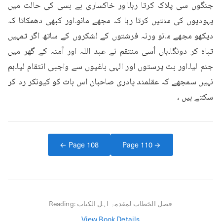
جنگوں سی پلاک کرتا رہا۔اور خاکساری بے بسی کی حالت میں 
یہودیوں کی منتیں کرتا رہا کہ مجھے مانو۔اور کبھی دھمکاتا کہ 
دیکھو مجھے مانو ورنہ فرشتوں کے لشکروں کے ساتھ اگر تمہیں 
تباہ کر دونگا۔ہاں اُسی منتقم نے عبد اللہ اور آمنہ کے گھر میں 
جنم لیا۔اور بت پرستوں اور الہی باغیوں سے واجبی انتقام لیا۔ہم 
نہیں سمجھے کہ عقلمند پادری صاحبان اس بات کو کیونکر رد کر 
سکتے ہیں ،
← Page
108
Page
110
→
فصل الخطاب لمقدمۃ اہل الکتاب
Reading:
View Book Details