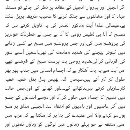
اگر انجیل اور پیروان انجیل کے عقائد پر نظر کی جائے تو مسئلہ 
جہاد کا اور مخالفوں سے جنگ کرنے کا عجیب طریقہ پریل سکتا 
ہے۔عیسائی علما آیت مذکور الصدر کی بہ تاویل کرتے ہیں کہ 
مسیح کا آنا ہی لطیس رومی کا آنا ہے جس نے خطرناک خونریز 
کی یروشلم میں کی۔اور جس یروشلم میں سیخ نے کسی زمانے 
میں کبوتر بیچنے کی شدید ممانعت کی تھی۔اسمیں اُسنے سور 
کی قربانی کرائی۔شاید روحی بت پرست سیخ کے فرشتے تھے۔
اس آیت سے یہ بات آشکار ہے کہ اجسام انسانی میں جناب پھر پھر 
حلول کر کر آتے ہیں۔سبحان اللہ بھیس بدل بدل خفیہ خفیہ 
کارسازیاں کرتے ہیں۔دکھانے کے۔۔۔۔اور کھانے کے اور۔جس حالت 
میں مسیح کا اجسام میں حلول کر آنا اور دوسے انسانوں کے جسم 
میں آکر عاصیوں اور باغیوں کو انتقام لینا انجیلی مذاق پر سلم 
ہوں۔تو کہنے والا اس عقیدے کی بنا پر کہ سکتا ہے کہ عرب میں 
اسی منتقم نے جو پہلے زمانوں میں لوگوں کو وباؤں نقطوں اور 