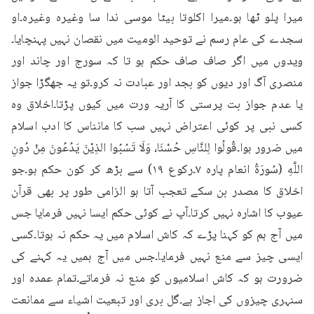
میرا پلو ٹھا ہو۔میرا اکلوتا بیٹا موسی ندا سا وغیرہ وغیرہ۔او 
سجدے کی عام رسم نے توحید الومیت میں نقصان نہیں پہنچایا۔
ویدوں میں اگر صاف صاف حکم ہو تا کہ سورج اور چاند اور 
منصری آگ اور دیوں کو بجد اور عبادت نہ کرو۔تو یہ جھگڑا جواز 
یا عدم جواز بت پرستی کا آریہ ورت میں کیوں پڑتا۔اخلاق وہ 
کسی نبی پر کوئی اعتراض نہیں سب کا مانناس کا ادب اسلام 
میں ضرور ہوا۔قُولُوا لِلنَّاسِ حُسْنَا، وَلَا تَسُبُوا الذِيْنَ يَدُعُونَ مِنْ دُونِ 
اللَّهِ (سُورَةُ انعام پارہ ۷۔رکوع ۱۹) سے بڑھ کر کون حکم ہو۔جو 
اخلاق کا مصدر بن سکے تعجب آتا ہو الزامی طور پر بھی قرآن 
عیوب کا اشارہ نہیں کرتا۔آپ نے کوئی حکم ایسا نہیں فرمایا جس 
میں آج ہم کو کہنا پڑے کہ کاش اسلام میں یہ حکم نہ ہوتا۔کسی 
ایسی چیز سے منع نہیں فرمایا۔جس میں آج ہمیں یہ کہنے کی 
ضرورت ہو کہ کاش اسلامیوں کو منع نہ فرماتے۔تمام عمدہ اور 
سنہری چیزوں کی اجاز ہے۔گل بری اور تبعیت اشیاء سے ممانعت 