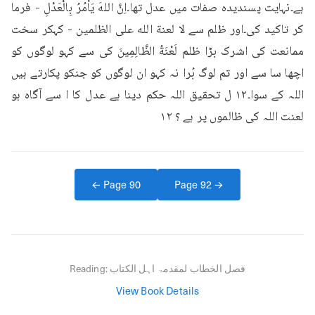
ہے۔نہایت پسندیدہ صفات میں عدل تھا۔اِنَّ اللهَ يَأْمُرُ بِالْعَدْلِ - فرما 
کر تاکید کی۔اور ظلم سے لا لعنة الله على الظلمین - کہکر سخت 
ممانعت کی اشرک بڑا ظلم لَعْنَةُ الظَّالِمِينَ کی سے کہو لوگوں کو 
اچھا سا سے اور تم لوگ بُرا نہ کہو ان لوگوں کو جنکو پکارتے ہیں 
اللہ کے سوا۔۱۲ ل تحقیق اللہ حکم دینا ہے عدل کا ا سے آگاہ ہو 
لعنت اللہ کی ظالموں پر ہے ؟ ۱۲
← Page
90
Page
92
→
فصل الخطاب لمقدمۃ اہل الکتاب
Reading:
View Book Details