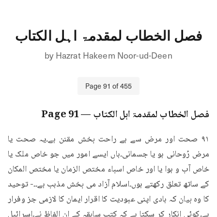
فصل الخطاب لمقدمۃ اہل الکتاب
by
Hazrat Hakeem Noor-ud-Deen
Page
91
of
455
فصل الخطاب لمقدمۃ اہل الکتاب
— Page
91
۹۱ صحت اور مرض سے ہے راحت بخش مقنن ہے۔یہ صحت یا 
مرض رُوحانی ہو یا جسمانی۔ہاں ایسے امور میں جو خاص ملک یا 
خاص آب و ہوا یا اور خاص اسباء مختص الزمان يا مختص المكان 
کے ساتھ تعلق رکھتے ہوں۔اسلام آزاد می بخش مذہب ہے۔۔- توحید 
کا وہ بیان کہ ہادی اپنی عبودیت کا اقرار ایمان کا لازمی جز وفرار 
ہے۔کوئی انکار کر سکتا ہے کہ کتب سابقہ کے ان الفاظ نے۔اسرائیل 