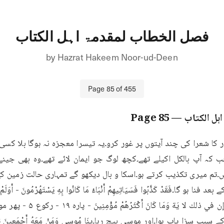
فصل الخطاب لمقدمۃ اہل الکتاب
by
Hazrat Hakeem Noor-ud-Deen
Page
85
of
455
ہل الکتاب
— Page
85
 کہ آپ بالکل اکیلے تھے۔کچھ لوگ جو ایمان لائے تھے۔وہ بھی جین
ں۔تم میری تکذیب کرتے ہو۔اسکا و بال دیکھو گے تمہاری حالت زمین 