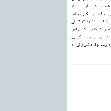
ذَلِكَ لوية وما كان أكثر هُمْ مُؤْمِنِينَ - سیاره ۱۹ - رکوع - پھر ابراہیم اور انکی کامیابی اور انکے دشمنوں کی تباہی کا ذکر 
کیا اور کہا۔ا في ذلك ريَةً وَمَا كَانَ أَكْثَرُهُمْ مُؤْمِنِينَ۔پان 19 رکوع و پھر نوع اور انکے ہمراہیوں کی نجات اور انکی مخالف 
قوم کی ہلاکت کا ذکر کر کے فر مایا۔ان في ذلك لا يَة وَمَا كَانَ أَكْثَرُهُمْ مُؤمنين پاره ۱۹- رکوع ۵ ۰ ۸ ۹ ۱۰ ۱۱ ۱۲ ۱۳ ۱۴ لے 
سوجھٹلا چکے۔اب پہنچیگی ان پر حقیقت اس بات کی جس پٹھٹھے کرتے تھے۔کیا نہیں دیکھتے زمین کو کتنی لگائیں اس 
میں ہم نے ہر بھانت بھانت چیزیں اس میں البتہ نشان ہے اور وہ بہت لوگ نہیں مانتے۔ہلے اور بچا دیا ہم نے موسیٰ کو اور 
جو لوگ تھے اسکے ساتھ سارے پھر ڈوبا یا اُن دوسروں کو البتہ اس میں ایک نشانی ہے اور نہیں وہ بہت لوگ ماننے والے ۱۲ 