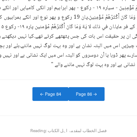
← Page
84
Page
86
→
فصل الخطاب لمقدمۃ اہل الکتاب
Reading: