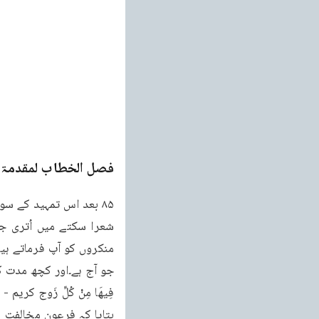
فصل الخطاب لمقدمۃ ا
شعرا سکتے میں اُتری جب
منکروں کو آپ فرماتے ہی