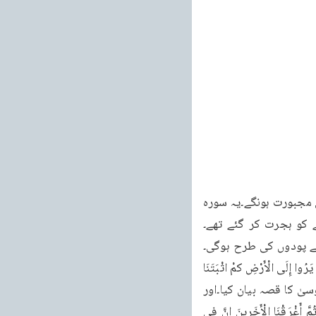
۸۵ بعد اس تمہید کے سور کا شعرا کی چند آیتوں پر غور کرو۔یہ تیسرا معجزہ نہ ہوگا بلا کسی مجبورت ہونگے۔یہ سورہ 
ے کو ہجرت کر گئے تھے۔
کے پودوں کی طرح ہوگی۔
جو آج ہے۔اور کچھ مدت کے بعد فنا ہو گا۔فَقَدْ كَذَّبُوا فَسَيَاتِيهِمْ أَنْبَاءُ مَا كَانُوا بِهِ يَسْتَهُرْمُونَ - أَوَلَمْ يَرُوا إِلَى الْأَرْضِ كمْ اثْبَتَنَا 
فِيهَا مِنْ كُلِّ زَوج كريم - إن في ذلك لا يَة وَمَا كَانَ أَكْثَرُهُمْ مُؤْمِنِينَ - پاره ۱۹ - رکوع ۵ - پھر موسیٰ کا قصہ بیان کیا۔اور 
بتایا کہ فرعون مخالفت کے سبب سزا یاب ہوا۔اور موسی بیچ رہا۔ينَا مُوسى وَمَنْ مَعَهُ أَجْمَعِينَ ثُمَّ أَغْرَقْنَا الْأَخَرِينَ إِنَّ فِي 