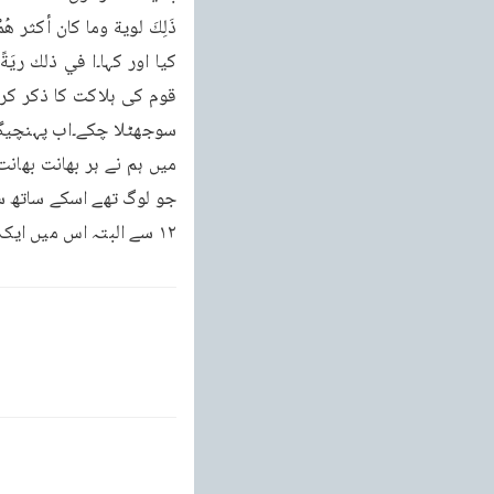
۱۲ سے البتہ اس میں ایک نشانی ہے اور وہ بہت لوگ نہیں ماننے والے "