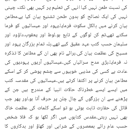
کی نسبت طعن نہیں کیا انہی کی تعلیم پر کہیں بھی نکتہ چینی 
نہیں کی ایک نصائح کو بدون طحن تشنیع بیان کیا ہے۔مطاعن 
بیان کرنے میں بالکل سکوت فرمایا۔یہود اور عیسائیوں کو فرما 
سکتے تھے۔تم کن لوگوں کے تابع ہو۔لوط اور یعقوب۔داؤود اور 
سلیمان حسب کتب عہد عقیق کیے تھے۔بلہ تمام بزرگان یہود اور 
مسیح کی عظمت بیان کی۔برائے نام بھی ان کے مطاعن کا تذکرہ 
نہ فرمایا۔بڑی مدح سرائیاں کیں۔عیسائیوں آریوں یہودیوں کی 
عادت ہے کسی کی مذہبی خوبیوں سے چشم پوشی کر کے اسکے 
مطاعن بیان کرنے پر اکتفا کرتے ہیں۔عیسائیوں کی مقدسہ کتب 
میں ایسے ایسے خطرناک حالات انبیا کے مندرج ہیں جن کے 
پڑھنے سے ان بزرگوں کے چال چلن پر حرف آتا ہو۔اور پھر جب 
قائل کی حقارت ثابت ہوتی ہو تو اسکے کلمات کی عظمت خاک 
بھی نہیں رہتی۔مقدس کتابوں میں اگر لکھا ہو کہ فلا شخص 
حسب عام رائے ہمعصروں کے شرابی اور کھاؤ اور بدکاروں کا 