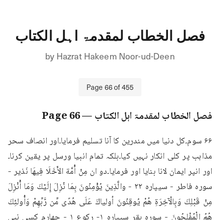
فصل الخطاب لمقدمۃ اہل الکتاب
by
Hazrat Hakeem Noor-ud-Deen
Page
66
of
455
فصل الخطاب لمقدمۃ اہل الکتاب
— Page
66
۶۶ سوم۔کل دنیا میں مندرین کا آنا تسلیم فرمایا۔اور انصاف سحر 
مذاہب پر کلی انکار نہیں کیا۔بلکہ تمام انبیا ورسل پر یقین کرنا۔
اور انپر ایمان لانا بنایا اور فرمایا۔دو ان مِنْ أُمَّة الأَخَلَا فِيهَا نَذیر - 
سوره فاطر - سیپاره ۲۲ - والَّذِينَ يُؤْمِنُونَ بِمَا نُزِلَ إِلَيْكَ وَمَا أُنْزِلَ 
مِنْ قَبْلِكَ وَبِالْآخِرَةِ هُمْ يُوقِنُونَ أولياكَ عَلَى هُدًى مِّن رَّبِّهِمْ وَأُولئِكَ 
هُمُ الْمُفْلِحُونَ - سوره بقر سيپاره ۱- رکوع ۱ - چهارم کسی نبی 