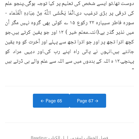
دوست تھا۔تو ایسے شخص کی تعلیم پر کیا توجہ ہوگی۔پنجو علم 
کی ترقی پر بڑی ترغیب دی۔انَّمَا يَخْشَى اللَّهُ مِنْ عِبَادِهِ الْعُلَماء - 
سوره فاطر سیپاره ۲۲ رکوع ۱۵ ے کوئی بھی گروہ نہیں مگر اُن 
میں نذیر گذر ہے۔(انتہ۔معلم خیر ) ۱۲ اور جو یقین کرتے ہیں۔جو 
کچھ اترا تجھ پر اور جو اترا تجھ سے پہلے اور آخرت کو وہ یقین 
جانتے ہیں۔انہوں نے پائی راہ اپنے رب کی۔اور دیہی مراد کو 
پہنچے۔۱۲ ہ اللہ کے بندوں میں سے اللہ سے علم والے ہی ڈرتے ہیں 
"
← Page
65
Page
67
→
فصل الخطاب لمقدمۃ اہل الکتاب
Reading: