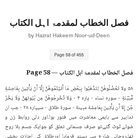
فصل الخطاب لمقدمۃ اہل الکتاب
by
Hazrat Hakeem Noor-ud-Deen
Page
58
of
455
فصل الخطاب لمقدمۃ اہل الکتاب
— Page
58
۵۸ ولا تَعْضُلُوهُنَّ لِتَذْهَبُوا بِبَعْضِ مَا أَتَيْتُمُوهُنَّ إِلَّا أَنْ يَأْتِينَ بِفَاحِشَةٍ 
مُّبَيِّنَةٍ - سوره نساء - پاره ۴ - وَلا تُخْرِجُوهُنَّ مِن بُيُوتِهِنَّ وَلَا يَخْرُ 
جُنَ إِلا أَن يَأْتِينَ بِعَامِشَة مبينة - سورة طلاق - سیپاره ۲۸ - جب ان 
تدابیر سے باہمی معاشرت میں فتور ہوا۔اور دلی روابط زن و 
شوئے ٹوٹ گئے۔تو صرف جسمانی تعلق کو جوایک جسم بلا روح 
تھا۔روحانی شارع سے پسند فرمایا اورطلاق کی اجازت بخشی 