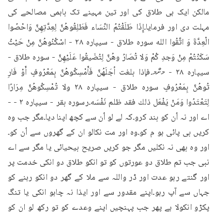
مالکن ایک ہی طلاق کی اور تین مہینے تک باہمی مصالحے کی 
مہلت دی اور فرمایا۔إِذَا طَلَقْتُمُ النِّسَاء فَطَلِقُوهُنَّ لِعِدَّتِهِنَّ وَاحْصُوا 
الْعِدَّةَ وَ اتَّقُوا الله سوره طلاق - سیپاره ۲۸ - اسْكُنُوهُنَّ مِنْ حَيْثُ 
سَكَنْتُمْ مِنْ وَجدِ كُمْ وَلا تُصَارُ وهُنَّ لِتُضَيقُوا عَلَيْهِنَّ - سوره طلاق - 
سیپاره ۲۸ - މށްމ۔فإذا بلغت أجَلَهُنَّ فَأَمْسِكُوهُنَّ بِمَعْرُوفٍ أَوْ فَارِ 
تُوهُنَّ بِمَعْرُوفٍ سوره طلاق - سیپاره ۲۸ ولا تُمْسِكُوهُنَّ مِرَارًا 
لِتَعْتَدُوا وَمَنْ يَفْعَل ذلك فقد ظلم نَفْسَه۔رسوره بقر - سیپاره ۲ - - 
اے اور نہ اُن کو بند کرو۔کہ لے لو اُن سے کچھ اپنا دیا۔مگر جب وہ 
کریں بی پائی ہو م کو۔وہ اور مت نکالو ان کے گھروں سے اُن کو۔
اور وہ بھی نہ نکلیں مگر جو کریں صریح بیحیائی یا مگر سے اے 
نبی جب تم طلاق دو عورتوں کو تو انکو طلاق دو انکی خدمت پر 
اور گنتے رہو عدت اور ڈر واللہ سے ملا کے گھر دو انکو رہنے کو 
جہاں سے آپ رہو۔اپنے مقدور سے اور ایذا نہ چاہو انکی یا تنگ 
پکڑو انکولا ہے پھر جب پہنچیں اپنے وعدے کو تو رکھ لو ان کو 