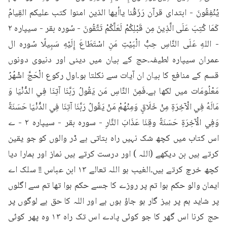
يُنْفِقُونَ - ابتدای قرآن رَزَقْنا ياأيها الذين امنوا كتب عليكم القِيامُ 
كَمَا كُتِبَ عَلَى الَّذِينَ مِن قَبْلِكُمْ لَعَلَّكُمْ تَتَّقُونَ - سُوره بقر - سیپاره ۲ 
- اللهِ عَلَى النَّاسِ حِبُّ الْبَيْتِ مَنِ اسْتَطَاعَ إِلَيْهِ سَبِيلًا سُوره ال 
عمران سیپاره لطیفہ۔حج کے بیان میں دینی اور دنیوی دونوں 
قسم کے منافع کا بیان ان آیات سے نکلتا ہو۔اول رکوع الْحَجَّ اشْهُرُ 
مَعْلُومَات میں لکھا ہے۔فَمِنَ النَّاسِ مَن يَقُولُ رَبَّنَا آتِنَا فِي الدُّنْيَا وَ 
مَالَهُ فِي الْآخِرَةِ مِنْ خَلَاقٍ وَمِنْهُمْ مَنْ يَقُولُ رَبَّنَا آتِنَا فِي الدُّنْيَا حَسَنَةً 
وَفِي الْآخِرَةِ حَسَنَةً وقِنَا عَذَابَ النَّارِ - سوره بقر - سیپاره ۲ - ے 
اس کتاب میں کچھ شک نہیں راہ بتاتی ہے ڈر والوں کو جو یقین 
کرتے ہیں بن دیکھے (اللہ ) اور درست کرتے ہیں نماز اور ہمارا دیا 
کچھ خرچ کرتے ہیں۔الغیب ہو اللہ تعالے ۱۳ ابن عباس !! سلک اے 
ایمان والو حکم ہوا تم پر روزے کا جسے حکم ہوا تھا تم سے اگلوں 
پر شاید ہم پر ہیز گار ہو جاؤ ہوں ہے اور اللہ کا حق ہے لوگوں پر 
حج کرنا اس گھر کا جو کوئی پادے اس تک راہ ۱۳ وہ پھر کوئی 