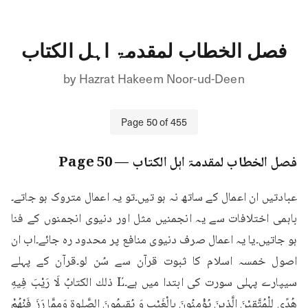
فصل الخطاب لمقدمۃ اہل الکتاب
by
Hazrat Hakeem Noor-ud-Deen
Page
50
of
455
فصل الخطاب لمقدمۃ اہل الکتاب
— Page
50
عبادتیں ان اعمال کے ساتھ نہ ہو تیں۔تو یہ اعمال متروک ہو جاتے۔
باہمی اختلافات سے یہ انجمنیں مثل اور دنیوی انجمنوں کے فنا 
ہو جاتیں۔یا یہ اعمال صرف دنیوی منافع پر محدود رہ جائے۔اب ان 
اصول خمسہ اسلام کا ثبوت قرآن سے سُن لو۔قرآن کے پہلے 
سیپارے پہلی سورت کی ابتدا میں ہے۔Ľ ذلك الكتابُ لَا رَيْبَ فِيهِ 
هُدًى لِلْمُتَّقِيْنَ الَّذِينَ يُؤْمِنُونَ بِالْغَيْبِ وَ يُقِيمُونَ الصَّلوة وَمِمَّا رَزَ فَنْهُمْ 