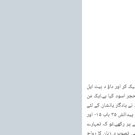
۴۳۵ دانیال اپنی کو ٹھری کا دریچہ ہو یروشلم کی طرف تھا۔کھول کر دن میں تین دفعہ گھٹنے ٹیک کر اور داؤ د بیت ایل 
کی طرف خدا کے حضور دعا اور شکر گذاری کرتے رہے۔دانیال و بات زیور ۹۹-۹ اور زیور ۲۰۱۳۸ حجر اسود کیا ہے۔ایک من 
گھڑا پتھر ہے چونکہ گڑے ہوئے پتھروں کی عبادت ہوتی تھی اس واسطے ابراہیم اور ان کی اولاد نے یادگار یانشان کے لئے 
بنی گھڑے تھر رکھے تھے پیدائش ۲۸ باب ۱۸- یعقوب نے پتھر کھڑا کیا۔اور اس پترنسیل ڈالا۔اور پیدائش ۳۵ باب ۱۵- اور 
رشوع م باب ۵-۶- ہر ایک تم میں سے بنی اسرائیل کے فرقوں کے مطابق ایک ایک اپنے کاندھے پر رکھے۔تو کہ تمہارے 
درمیان نشان ہو۔پادری ان باتوں سے انکار نہیں کر سکتے۔پرانے زمانے میں کیا اس زمانے میں بھی تصویری زبان کا رواج 