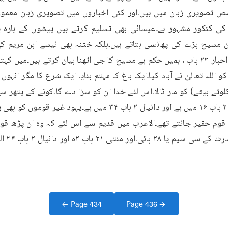
← Page
434
Page
436
→