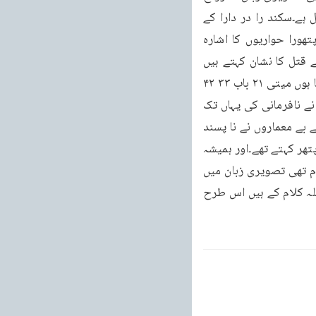
ہے۔اکثر آریہ ورت کے قصص تصویری زبان میں ہیں۔اور کئی اخباروں میں تصویری زبان معمول ہے۔سکند را در دارا کے 
قصے میں تصویری زبان کی کنکور مشہور ہے۔عیسائی بھی تسلیم کرتے ہیں پیشوں کے بارہ پتھورا حواریوں کا اشارہ 
جانتے ہیں۔یہودی قربانیان مسیح بڑے کی پھانسی بتاتے ہیں۔بلکہ ختنہ بھی نیسے ابن مریم کے قتل کا نشان کہتے ہیں 
پولا ملانا جس کی نسبت احبار ۲۳ باب ، ہمیں حکم ہے مسیح کا جی اٹھنا بیان کرتے ہیں۔میں کہتا ہوں میتی ۲۱ باب ۳۳ ۴۲ 
میں لکھا ہے۔بنی اسرائیل کو اللہ تعالیٰ نے آباد کیا۔ایک باغ کا مہتم بنایا ایک شرع کا مگر انہوں نے نافرمانی کی یہاں تک 
کہ اپنے آخری صلح کار اکلوتے بیٹے) کو مار ڈالا۔اس لئے خدا ان کو سزا دے گا۔کونے کے پتھر سے بے معماروں نے نا پسند 
کیا یہی مضمون سیحیا ۲۰ باب ۱۶ میں ہے اور دانیال ۲ باب ۳۴ میں ہے۔یہود غیر قوموں کو بھی پتھر کہتے تھے۔اور ہمیشہ 
بنی اسمعیل کو یہ معمار قوم حقیر جانتے تھے۔الاعرب میں قدیم سے اس لئے کہ وہ ان پڑھ قوم تھی تصویری زبان میں 
بطور پیشین گوئی اور بشارت کے سی سیم یا ۲۸ بائی۔اور منتی ۲۱ باب ۲ہ اور دانیال ۲ باب ۳۴ اللہ کلام کے ہیں اس طرح 