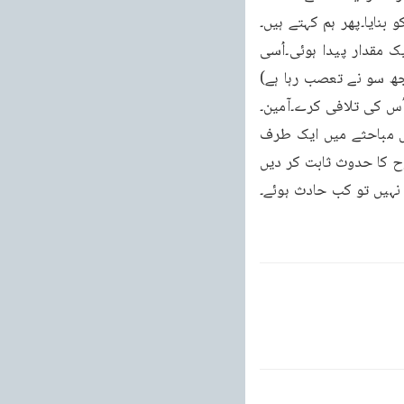
نایا۔پھر ہم کہتے ہیں۔
زمانہ بھی اسی کا بنایا ہوا ہے۔زمانہ کیا ہے فعل کی مقدار کا نام ہے۔باری تعالے کے فعل سے ایک مقدار پیدا ہوئی۔اُسی 
مقدار کا نام زمانہ ہے۔مدت کی بات ہے مجھپر ایک پنڈت کول نے یہ شخص کچھ زمانے تک مجھ سو نے تعصب رہا ہے) 
اُس کی تلافی کرے۔آمین۔
نہ میری رضامندی سے بلکہ اپنی ہی رضا مندی سے کال کا نام کسی مقام کا مباحثہ دکھایا۔اس مباحثے میں ایک طرف 
آریہ ہیں۔اور دوسری طرف کوئی مسلمان مولوی۔آریہ نے سوال کیا ہے مولوی صاحب یا اگر آپ رُوح کا حدوث ثابت کر دیں 
 نہیں تو کب حادث ہوئے۔