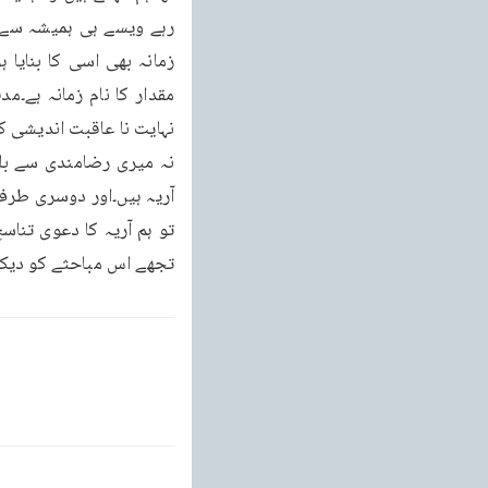
رہے ویسے ہی ہمیشہ سے خ
نہایت نا عاقبت اندیشی ک
تو ہم آریہ کا دعوی تناس
تجھے اس مباحثے کو دیکھ ک