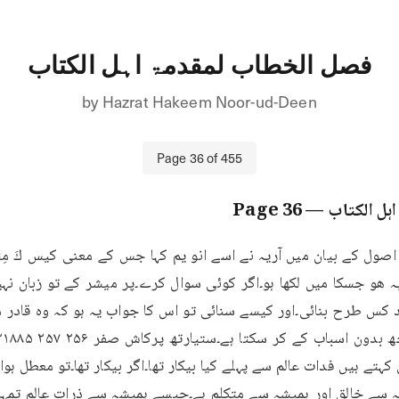
فصل الخطاب لمقدمۃ اہل الکتاب
by
Hazrat Hakeem Noor-ud-Deen
Page
36
of
455
ہل الکتاب
— Page
36
نے اصول کے بیان میں آریہ نے اسے انو یم کہا جس کے معنی کیس كَ مِثْلِ