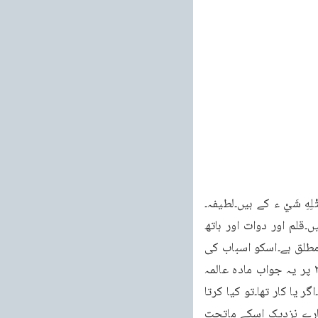
هِ شَيْ ء کے ہیں۔لطیفہ۔
دیانند نے ستیار تھا اور یہ ھو جسکا میں لکھا ہو۔اگر کوئی سوال کرے۔پر میشر کے تو زبان نہیں۔قلم اور دوات اور ہاتھ 
نہیں رکھتا تھا۔اس نے دید کس طرح بنائی۔اور کیسے سنائی تو اس کا جواب یہ ہو کہ وہ قادر مطلق ہے۔اسکو اسباب کی 
ضرورت نہیں۔وہ سب کچھ بدون اسباب کے کر سکتا ہے۔ستیارتھ پرکاش صفر ۲۵۶ ۲۵۷ ۲۱۸۸۵ پر یہ جواب مادہ عالمہ 
میں بھول گیا۔آریہ یہ بھی کہتے ہیں فدات عالم سے پہلے کیا بیکار تھا۔اگر بیکار تھا۔تو معطل ہوا۔اگر یا کار تھا۔تو کیا کرتا 
تھا۔ہم کہتے ہیں وہ ہمیشہ سے خالق اور ہمیشہ سے متکلم ہے۔جیسے ہمیشہ سے ذرات عالم تمہارے نزدیک اسکے ماتحت 