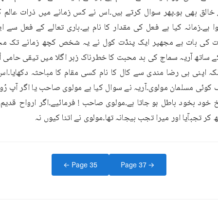
الق بھی ہو۔پھر سوال کرتے ہیں۔اس نے کس زمانے میں ذرات عالم کو ب
ے ساتھ آریہ سماج کی بد محبت کا خطرناک زہر اگلا میں تیقی حامی 
خ خود بخود باطل ہو جاتا ہے۔مولوی صاحب ! فرمائیے۔اگر ارواح قدیم
ر تجبآیا اور میرا تجب بیجانہ تھا۔مولوی نے اتنا کیوں نہ
← Page
35
Page
37
→