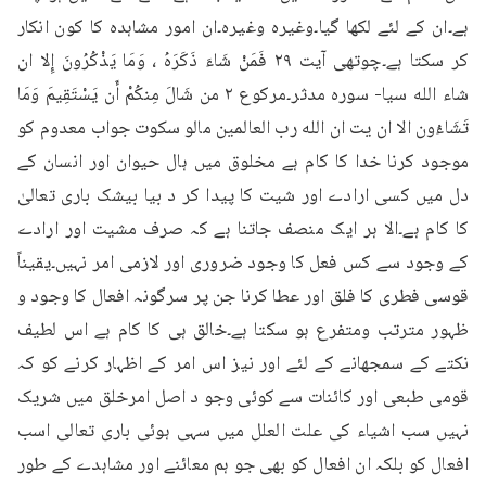
ہے۔ان کے لئے لکھا گیا۔وغیرہ وغیرہ۔ان امور مشاہدہ کا کون انکار 
کر سکتا ہے۔چوتھی آیت ۲۹ فَمَنْ شَاءَ ذَكَرَهُ ، وَمَا يَذْكُرُونَ إِلا ان 
شاء الله سيا- سوره مدثر۔مرکوع ۲ من شَالَ مِنكُمْ أَن يَسْتَقِيمَ وَمَا 
تَشَاءُون الا ان يت ان الله رب العالمين مالو سکوت جواب معدوم کو 
موجود کرنا خدا کا کام ہے مخلوق میں ہال حیوان اور انسان کے 
دل میں کسی ارادے اور شیت کا پیدا کر د بیا بیشک باری تعالیٰ 
کا کام ہے۔الا ہر ایک منصف جاتنا ہے کہ صرف مشیت اور ارادے 
کے وجود سے کس فعل کا وجود ضروری اور لازمی امر نہیں۔یقیناً 
قوسی فطری کا فلق اور عطا کرنا جن پر سرگونہ افعال کا وجود و 
ظہور مترتب ومتفرع ہو سکتا ہے۔خالق ہی کا کام ہے اس لطیف 
نکتے کے سمجھانے کے لئے اور نیز اس امر کے اظہار کرنے کو کہ 
قومی طبعی اور کائنات سے کوئی وجو د اصل امرخلق میں شریک 
نہیں سب اشیاء کی علت العلل میں سہی ہوئی باری تعالی اسب 
افعال کو بلکہ ان افعال کو بھی جو ہم معائنے اور مشاہدے کے طور 