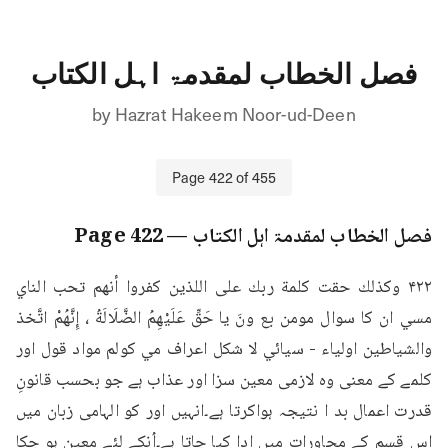
فصل الخطاب لمقدمۃ اہل الکتاب
by
Hazrat Hakeem Noor-ud-Deen
Page
422
of
455
فصل الخطاب لمقدمۃ اہل الکتاب
— Page
422
۴۲۲ وكذلك حقت كلمة ربك على اللذين كفروا أنهم تحب الناي 
مسي ان كا سوال مومن بع ونَ يا حَقِّ عَلَيْهِمُ الضَّلَالَةُ ، إِنَّهُمْ اتَّخذ 
والشياطين اولياء - سيائي لا شكل اعراف مي كولم مواد قول اور 
کلمے کے معنی وہ لازمی معین سزا اور عذاب ہے جو بحسب قانونِ 
قدرت اعمال بد ا نتیجہ ہواکرتا ہے۔انہیں اور کو الہامی زبان میں 
اس قسم کے محاورات میں ادا کیا جاتا ہے۔اُنکے لئے معین ہو چکا 