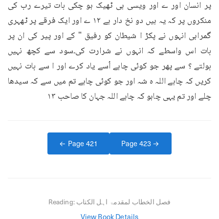
پر انسان اور ے اور ویسی ہی ٹھیک ہو چکی بات تیرے رب کی 
منکروں پر کہ یہ ہیں دو نخ دار ہے ۱۲ ے اور ایک فرقے پر ٹھہری 
گمراہی انہوں نے پکڑ ا شیطان کو رفیق " کے اور پیر کی ان پر 
بات اس واسطے کہ انہوں نے شرارت کی۔سود سے کچھ نہیں 
بولتے ؟ سے پھر جو کوئی چاہے اُسے یاد کرے اور ا سے بات نہیں 
کریں کہ چاہے اللہ ہ شہ اور جو کوئی چاہے تم میں سے کہ سیدھا 
چلے اور تم یہی چاہو کہ چاہے اللہ جہان کا صاحب ۱۳
← Page
421
Page
423
→
فصل الخطاب لمقدمۃ اہل الکتاب
Reading:
View Book Details