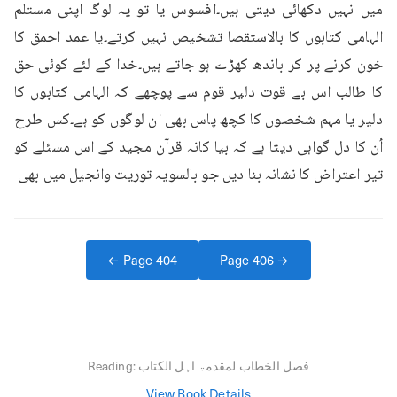
میں نہیں دکھائی دیتی ہیں۔افسوس یا تو یہ لوگ اپنی مستلم 
الہامی کتابوں کا بالاستقصا تشخیص نہیں کرتے۔یا عمد احمق کا 
خون کرنے پر کر باندھ کھڑے ہو جاتے ہیں۔خدا کے لئے کوئی حق 
کا طالب اس بے قوت دلیر قوم سے پوچھے کہ الہامی کتابوں کا 
دلیر یا مہم شخصوں کا کچھ پاس بھی ان لوگوں کو ہے۔کس طرح 
اُن کا دل گواہی دیتا ہے کہ بیا کانہ قرآن مجید کے اس مسئلے کو 
تیر اعتراض کا نشانہ بنا دیں جو بالسویہ توریت وانجیل میں بھی
← Page
404
Page
406
→
فصل الخطاب لمقدمۃ اہل الکتاب
Reading:
View Book Details