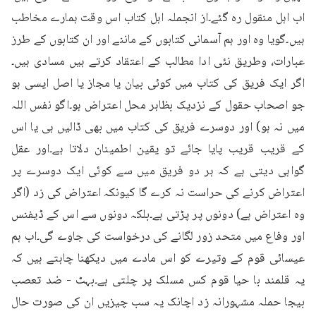
اب اہل منقول رہ گئے۔از انجملہ اہل کتاب اس وقت ہمارے مخاطب 
ہیں۔گویا وہ اور ہم آسمانی کتابوں کے ماننے اور ان کتابوں کے طرز 
عبارات، وطریق نئی ادا مطالب کے اعتقاد کرتے ہیں مسادی ہیں۔
اگر ایک فریق کی کتاب میں کوئی بیان یا مجاز یا اصل ایسی ہو 
جو اصحاب حقول کے نزدیک بظاہر محل اعتراض ہو۔اگو نفس اللہ 
میں نہ ہو) اور دوسرے فریق کی کتاب میں بھی ڈالیں ہی یا اس 
کے قریب قریب پایا جائے تو یقین اطمینان دلاتا ہے۔اور عقل 
گواہی دیتی ہے کہ ہر دو فریق میں سے کوئی ایک دوسرے پر 
اعتراض کرنے کی حراست نہ کرے گا کیونکہ اعتراض کی زد (اگر 
وہ اعتراض ہے) دونوں پر پڑتی ہے۔بلکہ دونوں سے اس کے ڈیفنس 
اور وفاع میں متحد زور لگانے کی درخواست کی جاوے گی۔اب ہم 
عیسائی قوم کے وتیرے کو اس مادے میں دیکھنا چاہتے ہیں کہ 
یہ قلمند با حیا قوم کس مسلک پر چلتی ہے۔بہٹ - ضد تعصب 
بیجا حملہ مشہورانہ زد اچانک یہ سب چیزیں ان کی صورت حال 