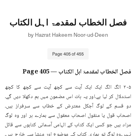
فصل الخطاب لمقدمۃ اہل الکتاب
by
Hazrat Hakeem Noor-ud-Deen
Page
405
of
455
فصل الخطاب لمقدمۃ اہل الکتاب
— Page
405
۲۰۵ الگ الگ ایک ایک آیت سے کچھ آیت سے کچھ کا کچھ 
استدلال کر لیا ہے۔اور یہ بات اس مضمون میں ہم دکھلا دیں گے۔
دو قسم کے لوگ آجکل معترض کے خطاب سے سرفراز ہیں۔
اصحاب قول یا منقول اصحاب معقول سے ہمارے بر اور وہ لوگ 
مراد ہیں جو کسی ایک کتاب کے الہامی آسمانی کتابوں سے قائل 
نہیں۔وہ لوگ تو ہماری کتاب کے موضوع اور منشا سے خارج ہیں۔