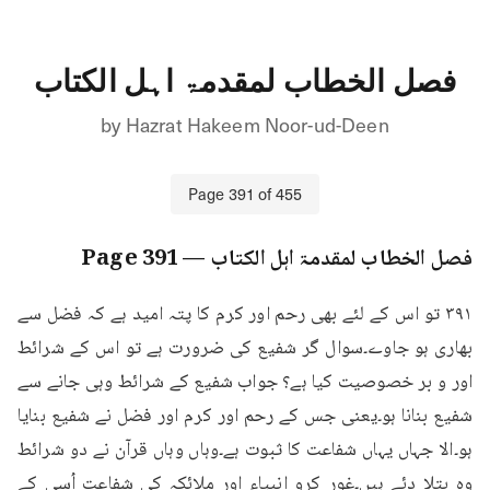
فصل الخطاب لمقدمۃ اہل الکتاب
by
Hazrat Hakeem Noor-ud-Deen
Page
391
of
455
فصل الخطاب لمقدمۃ اہل الکتاب
— Page
391
۳۹۱ تو اس کے لئے بھی رحم اور کرم کا پتہ امید ہے کہ فضل سے 
بھاری ہو جاوے۔سوال گر شفیع کی ضرورت ہے تو اس کے شرائط 
اور و بر خصوصیت کیا ہے؟ جواب شفیع کے شرائط وہی جانے سے 
شفیع بنانا ہو۔یعنی جس کے رحم اور کرم اور فضل نے شفیع بنایا 
ہو۔الا جہاں یہاں شفاعت کا ثبوت ہے۔وہاں وہاں قرآن نے دو شرائط 
وہ بتلا دئے ہیں۔غور کرو انبیاء اور ملائکہ کی شفاعت اُسی کے 