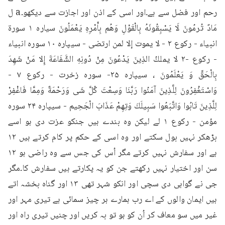
رحم اور فضل سے ہے۔اور اسی کے اذن اور اجازت سے دیکھو۔a ل 
مَادٌ تُرمُونَ لَا يَسْبِقُونَهُ بِالْقَوْلِ وَهُم بِأَمْرِهِ يَعْمَلُونَ سياره ۱ سورة 
انبياء - رکوع ۲ - لا يموت إلا لمن ارتضی - سیپاره ۱۰ سوره انبیاء 
- رکوع -۲ لا يملكُ الذِينَ يَدْعُونَ مِنْ دُونِهِ الشَّفَاعَةَ إِلا مَنْ شَهِدَ 
بِالْحَقِّ وَ يَعْلَمُونَ ، سیپاره ۲۵- سوره زخرت - رکوع ۷ - 
وَاسْتَغْفِرُونَ لِلَّذِينَ آمَنُوا رَبَّنَا وَسِعْتَ كُلَّ شَى وَرَحْمَةٌ وَمِمَّا فَاغْفِرْ 
لِلَّذِينَ تَابُوا وَاتَّبَعُوا سَبِيلَكَ وَتِهِمْ عَذَابَ الْجَحِيم - سیپاره ۲۴ سوره 
مؤمن - رکوع ۱ لے لیکن وہ بندے ہیں جنکو عزت دی ہو اسے 
بڑھکر نہیں بول سکتے اور وہ اسی کے حکم پر کام کرتے ہیں ۱۲ 
ہے اور سفارش نہیں کرتے مگر اُس کی جس سے وہ راضی ہو ۱۲ 
سن اور اختیار نہیں رکھتے جن کو یہ پکارتے ہیں سفارش کا۔مگر 
جی نے گواہی دی سچی اور انکو شہر تھی ۱۳ اور گناہ بخشہ اتے 
ہیں ایمان والوں کے اے رب ہمارے ہر چیز سمائی ہے تیری مہر اور 
غیر میں سو معاف کر اُن کو ہو تو بہ کریں اور چنیں تیری راہ اور 